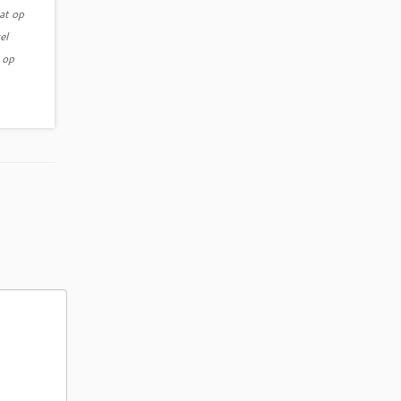
at op
el
 op