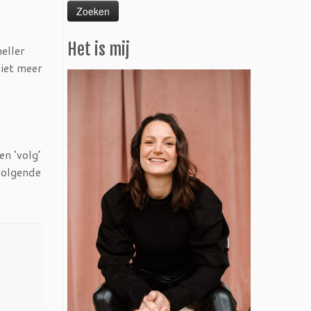
n
Het is mij
neller
niet meer
n ‘volg’
volgende