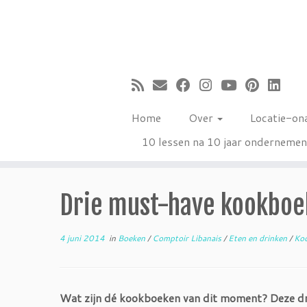
Ga
naar
inhoud
Home
Over
Locatie-on
10 lessen na 10 jaar onderneme
Drie must-have kookbo
4 juni 2014
in
Boeken
/
Comptoir Libanais
/
Eten en drinken
/
Ko
Wat zijn dé kookboeken van dit moment? Deze drie