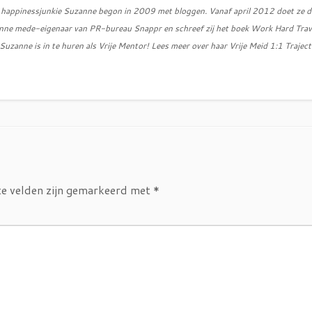
d, happinessjunkie Suzanne begon in 2009 met bloggen. Vanaf april 2012 doet ze d
zanne mede-eigenaar van PR-bureau Snappr en schreef zij het boek Work Hard Trav
uzanne is in te huren als Vrije Mentor! Lees meer over haar Vrije Meid 1:1 Traject
te velden zijn gemarkeerd met
*