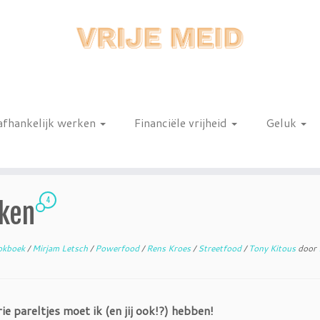
afhankelijk werken
Financiële vrijheid
Geluk
n
4
eken
okboek
/
Mirjam Letsch
/
Powerfood
/
Rens Kroes
/
Streetfood
/
Tony Kitous
door
 pareltjes moet ik (en jij ook!?) hebben!