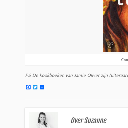
Com
PS De kookboeken van Jamie Oliver zijn (uiteraard
F
T
a
w
c
i
e
t
b
t
o
e
o
r
k
Over Suzanne