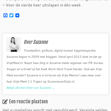
– Voor de vierde keer uitslapen in één week.
F
T
a
w
c
i
e
t
b
t
o
e
o
r
Over Suzanne
k
Traveladdict, girlboss, digital nomad, happinessjunkie
Suzanne begon in 2009 met bloggen. Vanaf april 2012 doet ze dat op
VrijeMeid.nl. Naast haar blog is Suzanne mede-eigenaar van PR-bureau
Snappr en schreef zij het boek Work Hard Travel Harder. Ook een Vrije
Meid worden? Suzanne is in te huren als Vrije Mentor! Lees meer over
haar Vrije Meid 1:1 Traject op SuzannevanDuijn.nl.
Bekijk alle berichten van Suzanne
→
Een reactie plaatsen
Het e-mailadres wordt niet gepubliceerd.
Vereiste velden