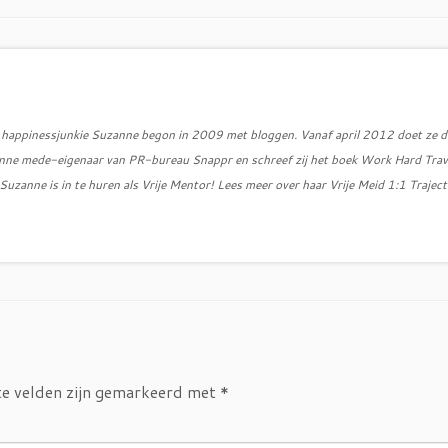
d, happinessjunkie Suzanne begon in 2009 met bloggen. Vanaf april 2012 doet ze d
zanne mede-eigenaar van PR-bureau Snappr en schreef zij het boek Work Hard Trav
uzanne is in te huren als Vrije Mentor! Lees meer over haar Vrije Meid 1:1 Traject
te velden zijn gemarkeerd met
*