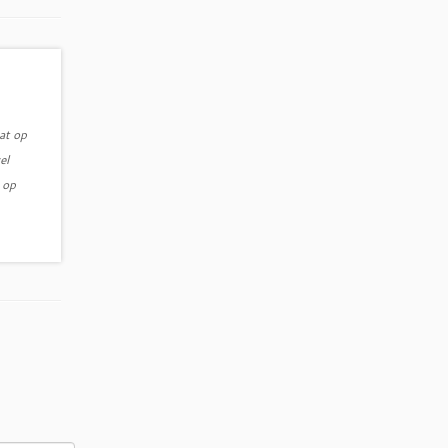
at op
el
 op