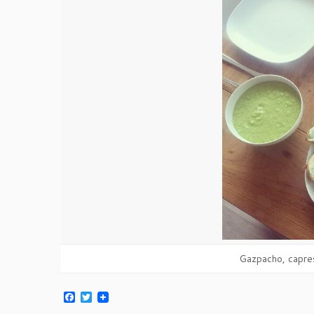
Gazpacho, capre
F
T
a
w