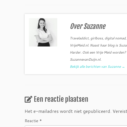
c
i
e
t
b
t
o
e
o
r
k
Over Suzanne
Traveladdict, girlboss, digital noma
VrijeMeid.nl. Naast haar blog is Su
Harder. Ook een Vrije Meid worden? S
SuzannevanDuijn.nl.
Bekijk alle berichten van Suzanne
→
Een reactie plaatsen
Het e-mailadres wordt niet gepubliceerd.
Vereis
Reactie
*