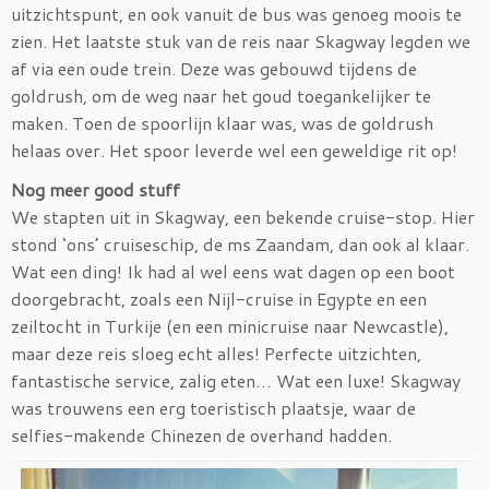
uitzichtspunt, en ook vanuit de bus was genoeg moois te
zien. Het laatste stuk van de reis naar Skagway legden we
af via een oude trein. Deze was gebouwd tijdens de
goldrush, om de weg naar het goud toegankelijker te
maken. Toen de spoorlijn klaar was, was de goldrush
helaas over. Het spoor leverde wel een geweldige rit op!
Nog meer good stuff
We stapten uit in Skagway, een bekende cruise-stop. Hier
stond ‘ons’ cruiseschip, de ms Zaandam, dan ook al klaar.
Wat een ding! Ik had al wel eens wat dagen op een boot
doorgebracht, zoals een Nijl-cruise in Egypte en een
zeiltocht in Turkije (en een minicruise naar Newcastle),
maar deze reis sloeg echt alles! Perfecte uitzichten,
fantastische service, zalig eten… Wat een luxe! Skagway
was trouwens een erg toeristisch plaatsje, waar de
selfies-makende Chinezen de overhand hadden.