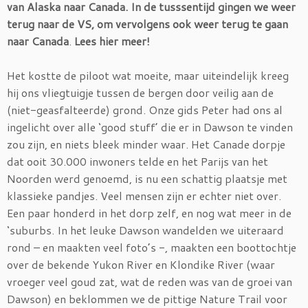
van Alaska naar Canada. In de tusssentijd gingen we weer
terug naar de VS, om vervolgens ook weer terug te gaan
naar Canada
.
Lees hier meer!
Het kostte de piloot wat moeite, maar uiteindelijk kreeg
hij ons vliegtuigje tussen de bergen door veilig aan de
(niet-geasfalteerde) grond. Onze gids Peter had ons al
ingelicht over alle ‘good stuff’ die er in Dawson te vinden
zou zijn, en niets bleek minder waar. Het Canade dorpje
dat ooit 30.000 inwoners telde en het Parijs van het
Noorden werd genoemd, is nu een schattig plaatsje met
klassieke pandjes. Veel mensen zijn er echter niet over.
Een paar honderd in het dorp zelf, en nog wat meer in de
‘suburbs. In het leuke Dawson wandelden we uiteraard
rond – en maakten veel foto’s -, maakten een boottochtje
over de bekende Yukon River en Klondike River (waar
vroeger veel goud zat, wat de reden was van de groei van
Dawson) en beklommen we de pittige Nature Trail voor