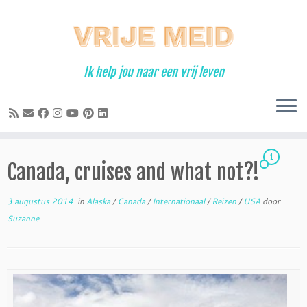
Ga
naar
inhoud
Ik help jou naar een vrij leven
1
Canada, cruises and what not?!
3 augustus 2014
in
Alaska
/
Canada
/
Internationaal
/
Reizen
/
USA
door
Suzanne