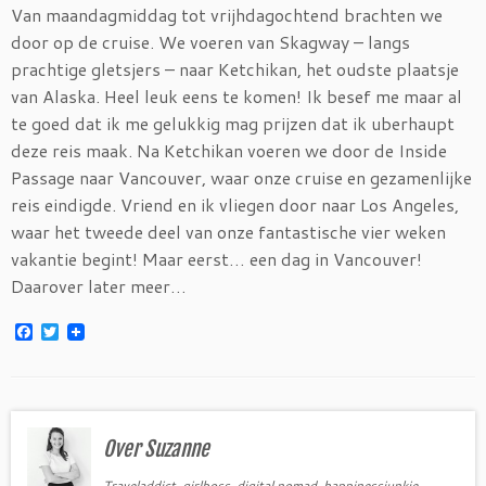
Van maandagmiddag tot vrijhdagochtend brachten we
door op de cruise. We voeren van Skagway – langs
prachtige gletsjers – naar Ketchikan, het oudste plaatsje
van Alaska. Heel leuk eens te komen! Ik besef me maar al
te goed dat ik me gelukkig mag prijzen dat ik uberhaupt
deze reis maak. Na Ketchikan voeren we door de Inside
Passage naar Vancouver, waar onze cruise en gezamenlijke
reis eindigde. Vriend en ik vliegen door naar Los Angeles,
waar het tweede deel van onze fantastische vier weken
vakantie begint! Maar eerst… een dag in Vancouver!
Daarover later meer…
F
T
a
w
c
i
e
t
b
t
o
e
o
r
Over Suzanne
k
Traveladdict, girlboss, digital nomad, happinessjunkie