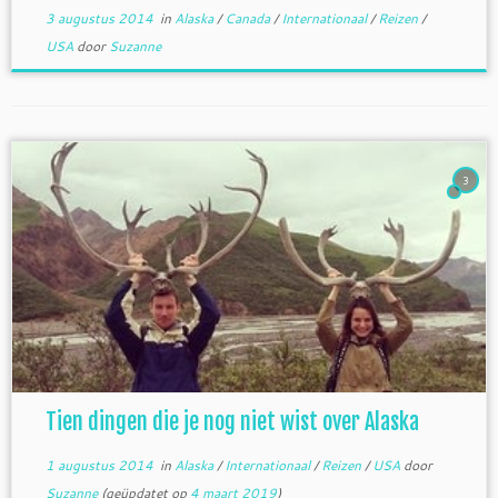
3 augustus 2014
in
Alaska
/
Canada
/
Internationaal
/
Reizen
/
USA
door
Suzanne
3
Tien dingen die je nog niet wist over Alaska
1 augustus 2014
in
Alaska
/
Internationaal
/
Reizen
/
USA
door
Suzanne
(geüpdatet op
4 maart 2019
)