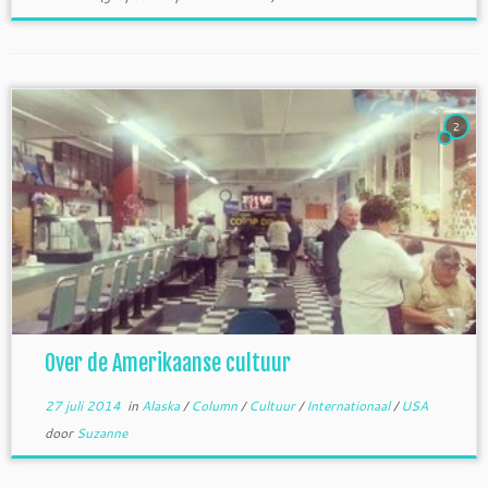
2
Over de Amerikaanse cultuur
27 juli 2014
in
Alaska
/
Column
/
Cultuur
/
Internationaal
/
USA
door
Suzanne