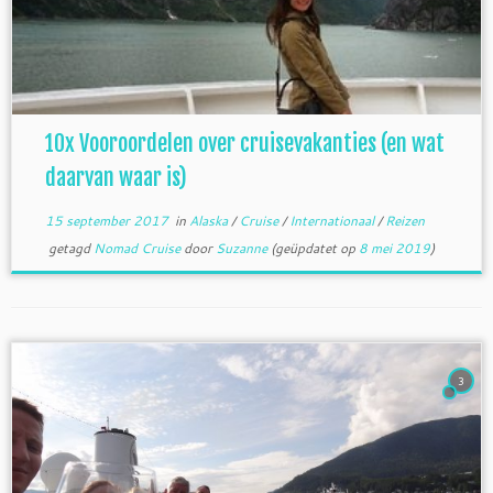
10x Vooroordelen over cruisevakanties (en wat
daarvan waar is)
15 september 2017
in
Alaska
/
Cruise
/
Internationaal
/
Reizen
getagd
Nomad Cruise
door
Suzanne
(geüpdatet op
8 mei 2019
)
3