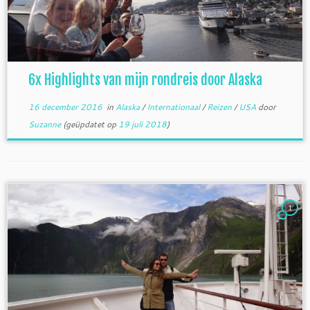
6x Highlights van mijn rondreis door Alaska
16 december 2016
in
Alaska
/
Internationaal
/
Reizen
/
USA
door
Suzanne
(geüpdatet op
19 juli 2018
)
1