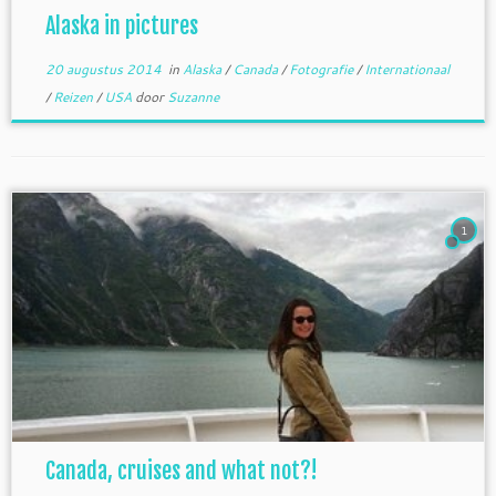
Alaska in pictures
20 augustus 2014
in
Alaska
/
Canada
/
Fotografie
/
Internationaal
/
Reizen
/
USA
door
Suzanne
1
Canada, cruises and what not?!