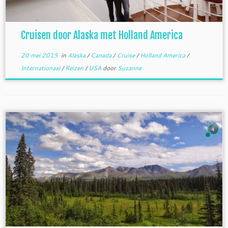
Cruisen door Alaska met Holland America
20 mei 2015
in
Alaska
/
Canada
/
Cruise
/
Holland America
/
Internationaal
/
Reizen
/
USA
door
Suzanne
4