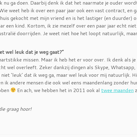
 ik nu ga doen. Daarbij denk ik dat het naarmate je ouder word
ie weet heb ik over een paar jaar ook een vast contract, en ga
huis gekocht met mijn vriend en is het lastiger (en duurder) 
aar een kind. Kortom, ik zie mezelf over een paar jaar echt niet
tralië doorrijden. Je weet niet hoe het loopt natuurlijk, maa
het wel leuk dat je weg gaat?”
hartstikke missen. Maar ik heb het er voor over. Ik denk als je 
cht wel overleeft. Zeker dankzij dingen als Skype, Whatsapp, 
niet ‘leuk’ dat ik weg ga, maar wel leuk voor mij natuurlijk. Hi
 ken ik andere mensen die ook wel eens maandenlang zonder hu
ebben
En ach, we hebben het in 2011 ook al
twee maanden
z
ie graag hoor!