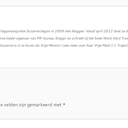
d, happinessjunkie Suzanne begon in 2009 met bloggen. Vanaf april 2012 doet ze d
zanne mede-eigenaar van PR-bureau Snappr en schreef zij het boek Work Hard Trav
uzanne is in te huren als Vrije Mentor! Lees meer over haar Vrije Meid 1:1 Traject
te velden zijn gemarkeerd met
*