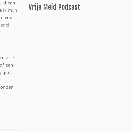
t alleen
Vrije Meid Podcast
 ik mijn
om voor
 snel
r
relatie
of een
j gunt
n
onder