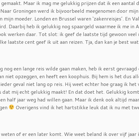
gemaakt. Maar ik mag me gelukkig prijzen dat ik een aantal 
lf. Naar Groningen werd ik bijvoorbeeld meegenomen door mijn
 mijn moeder. Londen en Brussel waren ‘zakenreisjes’. En Va
ird. Daarbij heb ik gelukkig nog spaargeld waarmee ik me in A
ook werken daar. Tot slot: ik geef de laatste tijd gewoon veel
ke laatste cent geef ik uit aan reizen. Tja, dan kan je best wa
ag nog een lange reis wilde gaan maken, heb ik eerst gevraagd
an niet opzeggen, en heeft een koophuis. Bij hem is het dus al
n ieder geval niet lang op reis. Hij weet echter hoe graag ik het
s dat mij echt gelukkig maakt! En dat doet het. Gelukkig komt
een half jaar weg had willen gaan. Maar ik denk ook altijd maar:
uigen
Overigens vind ik het hartstikke leuk dat ik nu met tw
weten of er een later komt. Wie weet beland ik over vijf jaar 