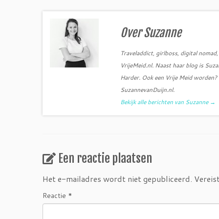
b
t
o
e
o
r
k
Over Suzanne
Traveladdict, girlboss, digital noma
VrijeMeid.nl. Naast haar blog is Su
Harder. Ook een Vrije Meid worden? S
SuzannevanDuijn.nl.
Bekijk alle berichten van Suzanne
→
Een reactie plaatsen
Het e-mailadres wordt niet gepubliceerd.
Vereis
Reactie
*