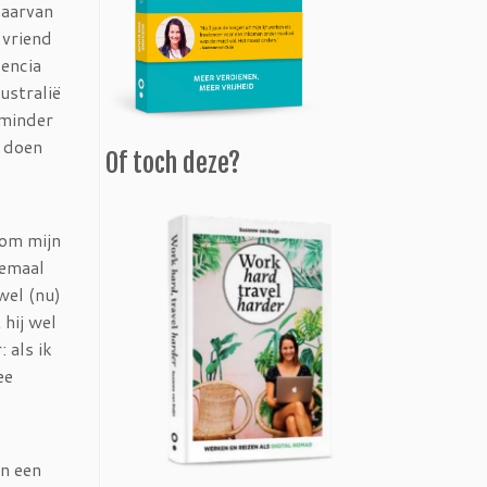
daarvan
 vriend
lencia
ustralië
 minder
t doen
Of toch deze?
 om mijn
lemaal
 wel (nu)
 hij wel
 als ik
ee
in een