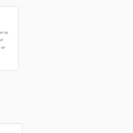
at op
el
 op