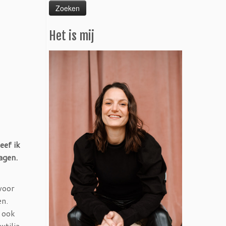
Het is mij
eef ik
agen.
voor
en.
n ook
xtilia.