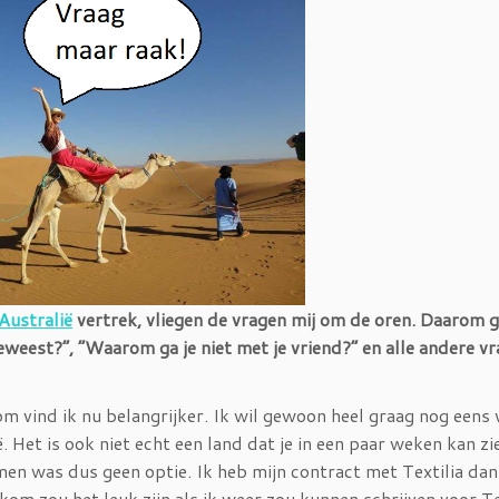
 Australië
vertrek, vliegen de vragen mij om de oren. Daarom g
weest?”, “Waarom ga je niet met je vriend?” en alle andere vr
 vind ik nu belangrijker. Ik wil gewoon heel graag nog eens 
ë. Het is ook niet echt een land dat je in een paar weken kan zi
men was dus geen optie. Ik heb mijn contract met Textilia da
kom zou het leuk zijn als ik weer zou kunnen schrijven voor Te