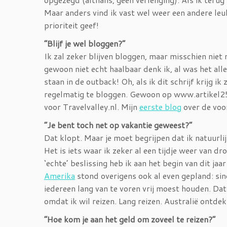
Maar anders vind ik vast wel weer een andere leuk
prioriteit geef!
“Blijf je wel bloggen?”
Ik zal zeker blijven bloggen, maar misschien niet m
gewoon niet echt haalbaar denk ik, al was het alle
staan in de outback! Oh, als ik dit schrijf krijg ik
regelmatig te bloggen. Gewoon op www.artikel255.
voor Travelvalley.nl. Mijn
eerste blog
over de voor
“Je bent toch net op vakantie geweest?”
Dat klopt. Maar je moet begrijpen dat ik natuurli
Het is iets waar ik zeker al een tijdje weer van d
‘echte’ beslissing heb ik aan het begin van dit ja
Amerika
stond overigens ook al even gepland: sind
iedereen lang van te voren vrij moest houden. Dat 
omdat ik wil reizen. Lang reizen. Australië ontdek
“Hoe kom je aan het geld om zoveel te reizen?”