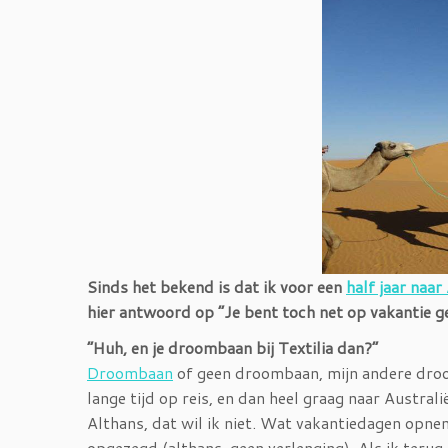
Sinds het bekend is dat ik voor een
half jaar naar
hier antwoord op “Je bent toch net op vakantie ge
“Huh, en je droombaan bij Textilia dan?”
Droombaan
of geen droombaan, mijn andere droom
lange tijd op reis, en dan heel graag naar Australi
Althans, dat wil ik niet. Wat vakantiedagen opne
opgezegd (althans, geen verlenging). Als ik terug 