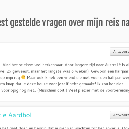
st gestelde vragen over mijn reis n
Antwoor
Vind het stiekem wel herkenbaar. Voor langere tijd naar Australië is alt
wel 2x geweest, maar het langste was 6 weken). Gewoon een halfjaar
 op mijn rug
Maar ook ik heb een vriend die niet voor een halfjaar weg
rm knap dat je deze keuze voor jezelf hebt gemaakt! Ik zou het niet
l voorlopig nog niet.. (Misschien ooit!) Veel plezier met de voorbereidin
tie Aardbol
Antwoor
e het gaat doen en begrijp dat je niet kan wachten tot het zover is! Ook