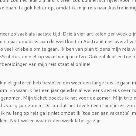
e baan. Ik gok het er op, omdat ik mijn reis naar Australië mi
eer zo vaak als laatste tijd. Drie à vier artikelen per week zij
en maar omdat er aan de westkust in Australië niet overal wifi
 zo veel kriebels om te gaan. Ik ben van plan tijdens mijn reis w
nl dus, en niet op waarbenjij.nu ofzo. Ook zal ik af en toe 
bereidingen van mijn reis staat al online!
jk niet gisteren heb besloten om weer een lange reis te gaan 
room. En waar ik het een jaar geleden al wel eens serieus over h
ar genomen. Mijn ticket boekte ik net voor de zomer. Mijn trip 
s vorig jaar zomer. Dit omdat het (deels) een familiereis zou z
ik nu lang op reis ga is niet omdat ik ’toe ben aan vakantie’, 
ken. Niet weten waar ik een week later ga zijn.