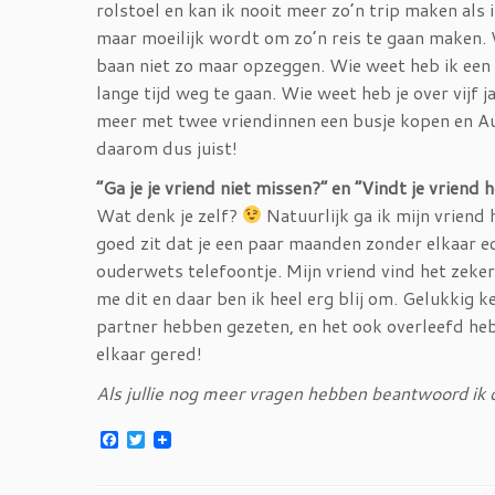
rolstoel en kan ik nooit meer zo’n trip maken als
maar moeilijk wordt om zo’n reis te gaan maken. W
baan niet zo maar opzeggen. Wie weet heb ik een 
lange tijd weg te gaan. Wie weet heb je over vijf j
meer met twee vriendinnen een busje kopen en Aus
daarom dus juist!
“Ga je je vriend niet missen?” en “Vindt je vriend 
Wat denk je zelf?
Natuurlijk ga ik mijn vriend 
goed zit dat je een paar maanden zonder elkaar e
ouderwets telefoontje. Mijn vriend vind het zeker 
me dit en daar ben ik heel erg blij om. Gelukkig
partner hebben gezeten, en het ook overleefd h
elkaar gered!
Als jullie nog meer vragen hebben beantwoord ik d
F
T
a
w
c
i
e
t