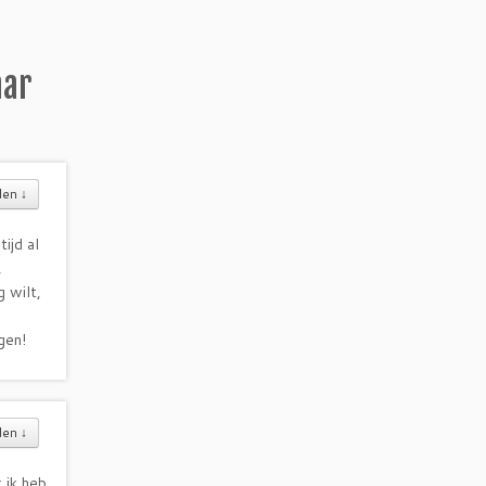
aar
den
↓
ijd al
,
 wilt,
gen!
den
↓
 ik heb