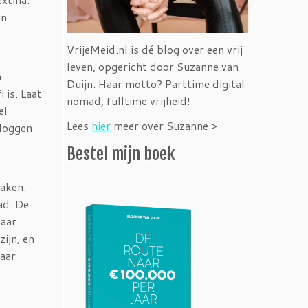
jn
VrijeMeid.nl is dé blog over een vrij
leven, opgericht door Suzanne van
n
Duijn. Haar motto? Parttime digital
 is. Laat
nomad, fulltime vrijheid!
el
Lees
hier
meer over Suzanne >
bloggen
Bestel mijn boek
maken.
ad. De
naar
ijn, en
maar