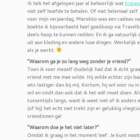
Ik heb het afgelopen jaar al behoorlijk wat
tripjes
niet zelf hoefde te betalen. Of niet helemaal ze
voor mijn verjaardag. Marokko was een cadeau van
boekte ik bijvoorbeeld heel goedkoop via Travelb
deels hoop te kunnen redden. En ik ga natuurlijk 
uit aan kleding en andere luxe dingen. Werkelijk el
als je werkt.
“Waarom ga je zo lang weg zonder je vriend?”
Toen ik voor mezelf duidelijk had dat ik écht gra
vriend met me mee wilde. Hij wilde echter zijn ba
iets lastiger dan bij mij. Kortom, hij wil voor nu i
wil en vindt dan ook dat ik het wél moet doen. Al
tussentijds langs, want ik weet niet of ik anders 
(of hij) het echt niet trekt zijn er gelukkig vliegt
vriendinnen ga!
“Waarom doe je het niet later?”
Omdat ik graag in het moment leef. Je kunt nooit 