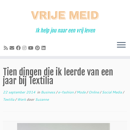
Ga
naar
inhoud
Ik help jou naar een vrij leven
Tien dingen die ik leerde van een
jaar bij Textilia
22 september 2014
in
Business
/
e-fashion
/
Mode
/
Online
/
Social Media
/
Textilia
/
Werk
door
Suzanne