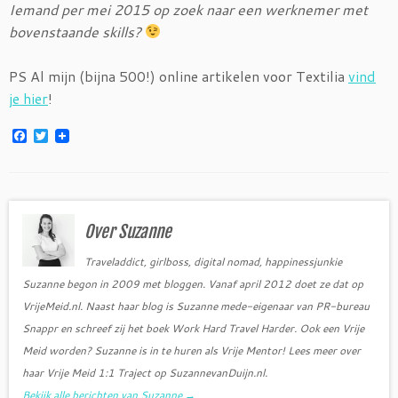
Iemand per mei 2015 op zoek naar een werknemer met
bovenstaande skills?
PS Al mijn (bijna 500!) online artikelen voor Textilia
vind
je hier
!
F
T
a
w
c
i
e
t
b
t
o
e
o
r
Over Suzanne
k
Traveladdict, girlboss, digital nomad, happinessjunkie
Suzanne begon in 2009 met bloggen. Vanaf april 2012 doet ze dat op
VrijeMeid.nl. Naast haar blog is Suzanne mede-eigenaar van PR-bureau
Snappr en schreef zij het boek Work Hard Travel Harder. Ook een Vrije
Meid worden? Suzanne is in te huren als Vrije Mentor! Lees meer over
haar Vrije Meid 1:1 Traject op SuzannevanDuijn.nl.
Bekijk alle berichten van Suzanne
→