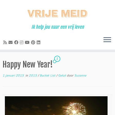
Ga
naar
inhoud
Ik help jou naar een vrij leven
2
Happy New Year!
1 januari 2015
in
2015
/
Bucket List
/
Geluk
door
Suzanne