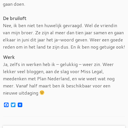
gaan doen.
De bruiloft
Nee, ik ben niet ten huwelijk gevraagd. Wel de vriendin
van mijn broer. Ze zijn al meer dan tien jaar samen en gaan
elkaar in juni dit jaar het ja-woord geven. Weer een goede
reden om in het land te zijn dus. En ik ben nog getuige ook!
Werk
Ja, zelfs in werken heb ik – gelukkig – weer zin. Weer
lekker veel bloggen, aan de slag voor Miss Legal,
meedenken met Plan Nederland, en wie weet wat nog
meer. Vanaf half maart ben ik beschikbaar voor een
nieuwe uitdaging
F
T
a
w
c
i
e
t
b
t
o
e