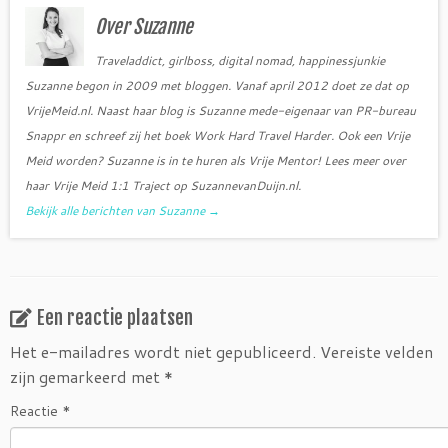
o
r
Over Suzanne
k
Traveladdict, girlboss, digital nomad, happinessjunkie
Suzanne begon in 2009 met bloggen. Vanaf april 2012 doet ze dat op
VrijeMeid.nl. Naast haar blog is Suzanne mede-eigenaar van PR-bureau
Snappr en schreef zij het boek Work Hard Travel Harder. Ook een Vrije
Meid worden? Suzanne is in te huren als Vrije Mentor! Lees meer over
haar Vrije Meid 1:1 Traject op SuzannevanDuijn.nl.
Bekijk alle berichten van Suzanne
→
Een reactie plaatsen
Het e-mailadres wordt niet gepubliceerd.
Vereiste velden
zijn gemarkeerd met
*
Reactie
*