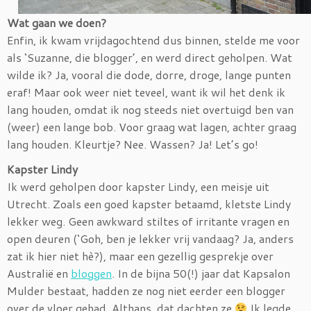
Wat gaan we doen?
Enfin, ik kwam vrijdagochtend dus binnen, stelde me voor
als ‘Suzanne, die blogger’, en werd direct geholpen. Wat
wilde ik? Ja, vooral die dode, dorre, droge, lange punten
eraf! Maar ook weer niet teveel, want ik wil het denk ik
lang houden, omdat ik nog steeds niet overtuigd ben van
(weer) een lange bob. Voor graag wat lagen, achter graag
lang houden. Kleurtje? Nee. Wassen? Ja! Let’s go!
Kapster Lindy
Ik werd geholpen door kapster Lindy, een meisje uit
Utrecht. Zoals een goed kapster betaamd, kletste Lindy
lekker weg. Geen awkward stiltes of irritante vragen en
open deuren (‘Goh, ben je lekker vrij vandaag? Ja, anders
zat ik hier niet hè?), maar een gezellig gesprekje over
Australië en
bloggen
. In de bijna 50(!) jaar dat Kapsalon
Mulder bestaat, hadden ze nog niet eerder een blogger
over de vloer gehad. Althans, dat dachten ze
Ik legde