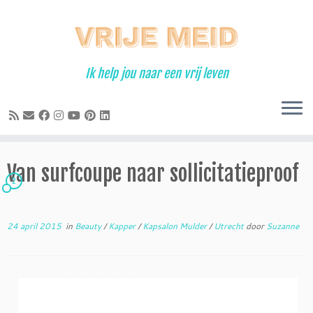
Ga
naar
inhoud
Ik help jou naar een vrij leven
Van surfcoupe naar sollicitatieproof
2
24 april 2015
in
Beauty
/
Kapper
/
Kapsalon Mulder
/
Utrecht
door
Suzanne