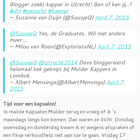
Blogger zoekt kapper in Utrecht! Ben of ken jij..?
#dtv
#gezocht
#kapper
— Suzanne van Duijn (@SuusjeQ)
April 7, 2015
@SuusjeQ
Yes, de Graduates. Wil niet anders
meer…
— Milou van Roon(@ExploristaNL)
April 7, 2015
@SuusjeQ
@Utrecht2014
Deze bloggerwerd
helemaal kek geknipt bij Mulder Kappers in
Lombok.
— Albert Mensinga(@AlbertMensinga)
April 7,
2015
Tijd voor een kapsalon!
Ik mailde Kapsalon Mulder terug en vroeg of ik ’s
maandags langs kon komen. Dan waren ze dicht. Dinsdag,
woensdag en donderdag kwam ik er wegens afspraken of
een fikse verkoudheid niet aan toe te gaan. Vrijdag 17