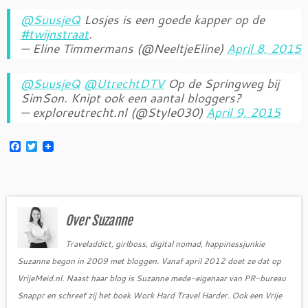
@SuusjeQ
Losjes is een goede kapper op de
#twijnstraat
.
— Eline Timmermans (@NeeltjeEline)
April 8, 2015
@SuusjeQ
@UtrechtDTV
Op de Springweg bij
SimSon. Knipt ook een aantal bloggers?
— exploreutrecht.nl (@Style030)
April 9, 2015
F
T
a
w
c
i
e
t
b
t
o
e
o
r
Over Suzanne
k
Traveladdict, girlboss, digital nomad, happinessjunkie
Suzanne begon in 2009 met bloggen. Vanaf april 2012 doet ze dat op
VrijeMeid.nl. Naast haar blog is Suzanne mede-eigenaar van PR-bureau
Snappr en schreef zij het boek Work Hard Travel Harder. Ook een Vrije