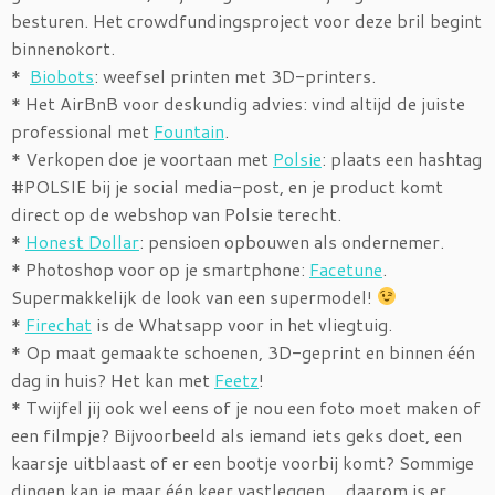
besturen. Het crowdfundingsproject voor deze bril begint
binnenokort.
*
Biobots
: weefsel printen met 3D-printers.
* Het AirBnB voor deskundig advies: vind altijd de juiste
professional met
Fountain
.
* Verkopen doe je voortaan met
Polsie
: plaats een hashtag
#POLSIE bij je social media-post, en je product komt
direct op de webshop van Polsie terecht.
*
Honest Dollar
: pensioen opbouwen als ondernemer.
* Photoshop voor op je smartphone:
Facetune
.
Supermakkelijk de look van een supermodel!
*
Firechat
is de Whatsapp voor in het vliegtuig.
* Op maat gemaakte schoenen, 3D-geprint en binnen één
dag in huis? Het kan met
Feetz
!
* Twijfel jij ook wel eens of je nou een foto moet maken of
een filmpje? Bijvoorbeeld als iemand iets geks doet, een
kaarsje uitblaast of er een bootje voorbij komt? Sommige
dingen kan je maar één keer vastleggen… daarom is er