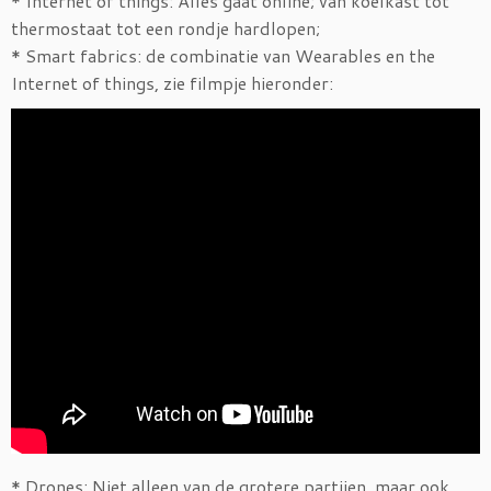
* Internet of things: Alles gaat online; van koelkast tot
thermostaat tot een rondje hardlopen;
* Smart fabrics: de combinatie van Wearables en the
Internet of things, zie filmpje hieronder:
* Drones: Niet alleen van de grotere partijen, maar ook