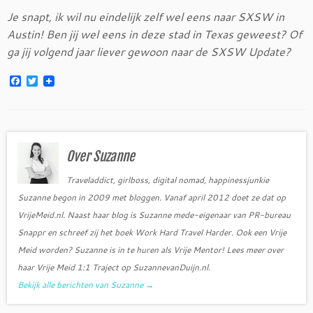
Je snapt, ik wil nu eindelijk zelf wel eens naar SXSW in
Austin! Ben jij wel eens in deze stad in Texas geweest? Of
ga jij volgend jaar liever gewoon naar de SXSW Update?
F
T
a
w
c
i
e
t
b
t
o
e
o
r
Over Suzanne
k
Traveladdict, girlboss, digital nomad, happinessjunkie
Suzanne begon in 2009 met bloggen. Vanaf april 2012 doet ze dat op
VrijeMeid.nl. Naast haar blog is Suzanne mede-eigenaar van PR-bureau
Snappr en schreef zij het boek Work Hard Travel Harder. Ook een Vrije
Meid worden? Suzanne is in te huren als Vrije Mentor! Lees meer over
haar Vrije Meid 1:1 Traject op SuzannevanDuijn.nl.
Bekijk alle berichten van Suzanne
→