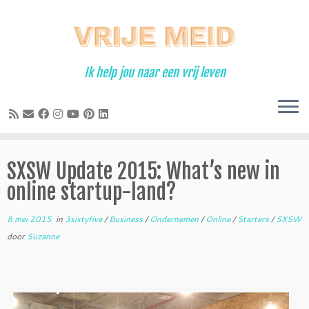
Ga
naar
inhoud
Ik help jou naar een vrij leven
SXSW Update 2015: What’s new in
online startup-land?
8 mei 2015
in
3sixtyfive
/
Business
/
Ondernemen
/
Online
/
Starters
/
SXSW
door
Suzanne