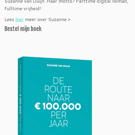
Suzanne van Duijn. Haar motto? Parttime digital nomad,
fulltime vrijheid!
Lees
hier
meer over Suzanne >
Bestel mijn boek