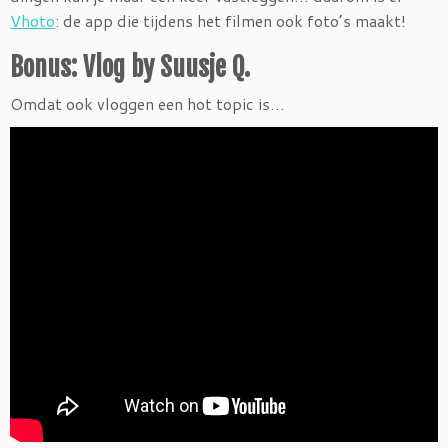
Vhoto
: de app die tijdens het filmen ook foto’s maakt!
Bonus: Vlog by Suusje Q.
Omdat ook vloggen een hot topic is…