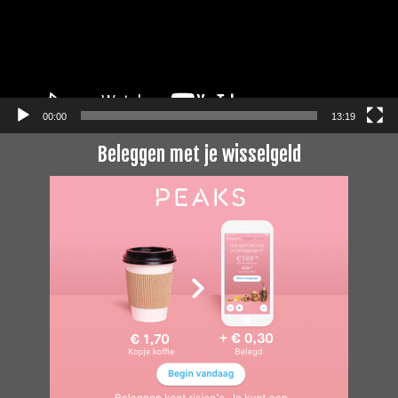
00:00
13:19
Beleggen met je wisselgeld