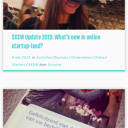
SXSW Update 2015: What’s new in online
startup-land?
8 mei 2015
in
3sixtyfive
/
Business
/
Ondernemen
/
Online
/
Starters
/
SXSW
door
Suzanne