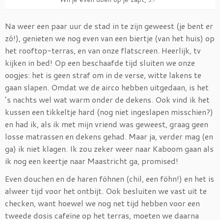
Na weer een paar uur de stad in te zijn geweest (je bent er
zó!), genieten we nog even van een biertje (van het huis) op
het rooftop-terras, en van onze flatscreen. Heerlijk, tv
kijken in bed! Op een beschaafde tijd sluiten we onze
oogjes: het is geen straf om in de verse, witte lakens te
gaan slapen. Omdat we de airco hebben uitgedaan, is het
’s nachts wel wat warm onder de dekens. Ook vind ik het
kussen een tikkeltje hard (nog niet ingeslapen misschien?)
en had ik, als ik met mijn vriend was geweest, graag geen
losse matrassen en dekens gehad. Maar ja, verder mag (en
ga) ik niet klagen. Ik zou zeker weer naar Kaboom gaan als
ik nog een keertje naar Maastricht ga, promised!
Even douchen en de haren föhnen (chil, een föhn!) en het is
alweer tijd voor het ontbijt. Ook besluiten we vast uit te
checken, want hoewel we nog net tijd hebben voor een
tweede dosis cafeïne op het terras, moeten we daarna