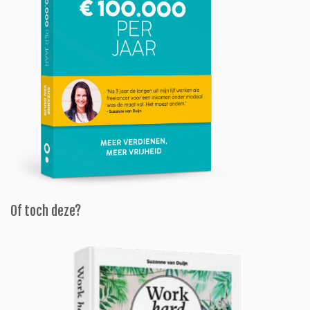
Of toch deze?