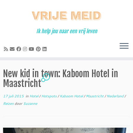
Ga
naar
inhoud
Ik help jou naar een vrij leven
New kid in town: Kaboom Hotel in
5
Maastricht
17 juli 2015
in
Hotel
/
Hotspots
/
Kaboom Hotel
/
Maastricht
/
Nederland
/
Reizen
door
Suzanne