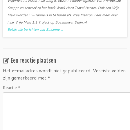
VrijeMeid.nl. Naast haar blog is Suzanne mede-eigenaar van PR-bureau
Snappr en schreef zij het boek Work Hard Travel Harder. Ook een Vrije
Meid worden? Suzanne is in te huren als Vrije Mentor! Lees meer over
haar Vrije Meid 1:1 Traject op SuzannevanDuijn.nl.
Bekijk alle berichten van Suzanne
→
Een reactie plaatsen
Het e-mailadres wordt niet gepubliceerd.
Vereiste velden
zijn gemarkeerd met
*
Reactie
*