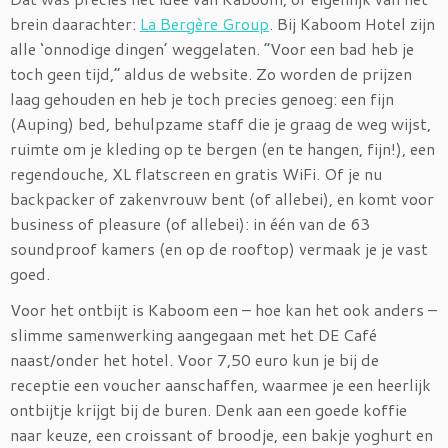
brein daarachter:
La Bergère Group
. Bij Kaboom Hotel zijn
alle ‘onnodige dingen’ weggelaten. “Voor een bad heb je
toch geen tijd,” aldus de website. Zo worden de prijzen
laag gehouden en heb je toch precies genoeg: een fijn
(Auping) bed, behulpzame staff die je graag de weg wijst,
ruimte om je kleding op te bergen (en te hangen, fijn!), een
regendouche, XL flatscreen en gratis WiFi. Of je nu
backpacker of zakenvrouw bent (of allebei), en komt voor
business of pleasure (of allebei): in één van de 63
soundproof kamers (en op de rooftop) vermaak je je vast
goed.
Voor het ontbijt is Kaboom een – hoe kan het ook anders –
slimme samenwerking aangegaan met het DE Café
naast/onder het hotel. Voor 7,50 euro kun je bij de
receptie een voucher aanschaffen, waarmee je een heerlijk
ontbijtje krijgt bij de buren. Denk aan een goede koffie
naar keuze, een croissant of broodje, een bakje yoghurt en