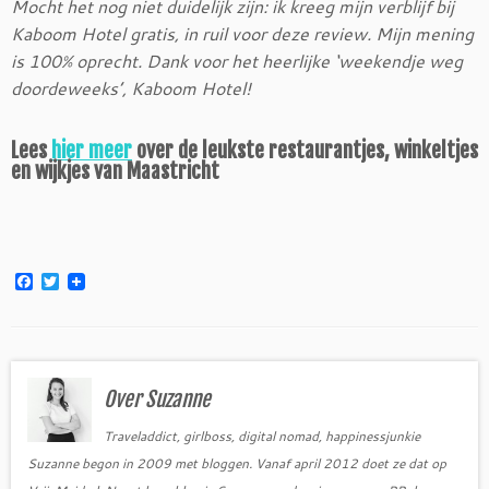
Mocht het nog niet duidelijk zijn: ik kreeg mijn verblijf bij
Kaboom Hotel gratis, in ruil voor deze review. Mijn mening
is 100% oprecht. Dank voor het heerlijke ‘weekendje weg
doordeweeks’, Kaboom Hotel!
Lees
hier meer
over de leukste restaurantjes, winkeltjes
en wijkjes van Maastricht
F
T
a
w
c
i
e
t
b
t
o
e
o
r
Over Suzanne
k
Traveladdict, girlboss, digital nomad, happinessjunkie
Suzanne begon in 2009 met bloggen. Vanaf april 2012 doet ze dat op