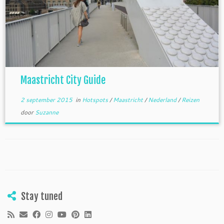
Maastricht City Guide
2 september 2015
in
Hotspots
/
Maastricht
/
Nederland
/
Reizen
door
Suzanne
Stay tuned