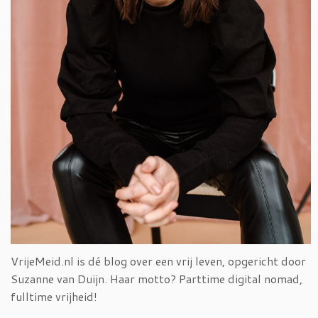
VrijeMeid.nl is dé blog over een vrij leven, opgericht door
Suzanne van Duijn. Haar motto? Parttime digital nomad,
fulltime vrijheid!