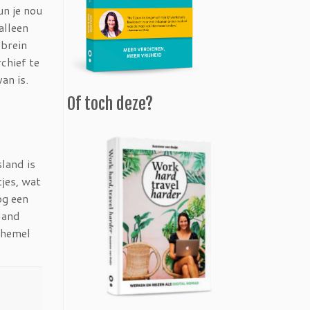
un je nou
alleen
 brein
chief te
an is.
Of toch deze?
land is
tjes, wat
og een
land
nhemel