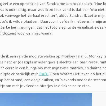
kkig zette een opmerking van Sandra me aan het denken. “Hoe k
at is ook lastig, maar wat ik zo leuk vond is dat een foto niet 
ok vanwege het verhaal erachter”, aldus Sandra. Ik zette mijn
to’s ik wilde plaatsen. Daarvoor hoefde ik niet eens in mijn ar
sterke herinneringen, dat het foto slechts de visualisatie daarv
n) duizend woorden niet waar?!
efde ik één van de mooiste weken op Monkey Island. Monkey Is
Je hebt er (destijds in ieder geval) slechts een paar restauran
eef eerst in een bungalow met mijn twee matties, en daarna n
volgde er namelijk mijn
PADI
Open Water! Het leven op het ei
op het strand, een dagje duiken, en ’s avonds onder de sterre
tje om met je vrienden biertjes te drinken en te eten.