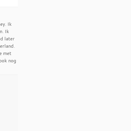
ey. Ik
n. Ik
d later
erland.
je met
 ook nog