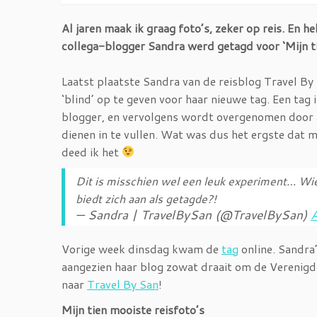
Al jaren maak ik graag foto’s, zeker op reis. En h
collega-blogger Sandra werd getagd voor ‘Mijn tie
Laatst plaatste Sandra van de reisblog Travel B
‘blind’ op te geven voor haar nieuwe tag. Een tag
blogger, en vervolgens wordt overgenomen door an
dienen in te vullen. Wat was dus het ergste dat 
deed ik het
Dit is misschien wel een leuk experiment… W
biedt zich aan als getagde?!
— Sandra | TravelBySan (@TravelBySan)
Vorige week dinsdag kwam de
tag
online. Sandra’
aangezien haar blog zowat draait om de Verenigde
naar
Travel By San
!
Mijn tien mooiste reisfoto’s