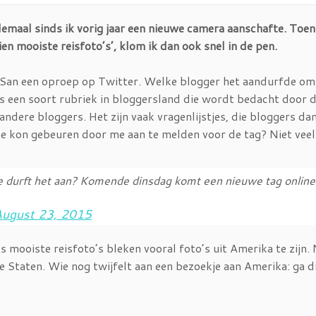
elemaal sinds ik vorig jaar een nieuwe camera aanschafte. Toen
n mooiste reisfoto’s’, klom ik dan ook snel in de pen.
y San een oproep op Twitter. Welke blogger het aandurfde om
 is een soort rubriek in bloggersland die wordt bedacht door 
dere bloggers. Het zijn vaak vragenlijstjes, die bloggers da
me kon gebeuren door me aan te melden voor de tag? Niet veel
ie durft het aan? Komende dinsdag komt een nieuwe tag onli
August 23, 2015
s mooiste reisfoto’s bleken vooral foto’s uit Amerika te zijn. 
 Staten. Wie nog twijfelt aan een bezoekje aan Amerika: ga d