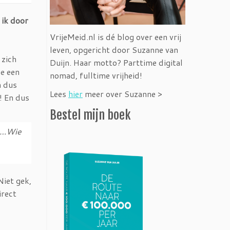
 ik door
VrijeMeid.nl is dé blog over een vrij
leven, opgericht door Suzanne van
 zich
Duijn. Haar motto? Parttime digital
de een
nomad, fulltime vrijheid!
n dus
Lees
hier
meer over Suzanne >
! En dus
Bestel mijn boek
ne…Wie
Niet gek,
irect