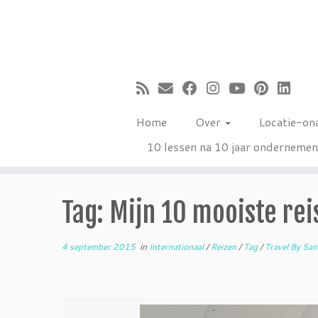
Ga
naar
inhoud
Home
Over
Locatie-on
10 lessen na 10 jaar onderneme
Tag: Mijn 10 mooiste rei
4 september 2015
in
Internationaal
/
Reizen
/
Tag
/
Travel By Sa