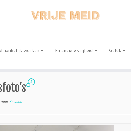
afhankelijk werken
Financiële vrijheid
Geluk
n
3
sfoto’s
n
door
Suzanne