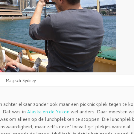
Magisch Sydney
 achter elkaar zonder ook maar een picknickplek tegen te k
. Dat was in
Alaska en de Yukon
wel anders. Daar moesten we
was om alleen op de lunchplekken te stoppen. Die lunchplek
nswaardigheid, maar zelfs deze ’toevallige’ plekjes waren al
rse, spande de kroon. Idyllisch, ja dat is het goede woord. I