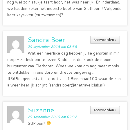
nog wel zo'n stukje taart hoor, het was heerlijk! En inderdaad,
we hadden zeker het mooiste bootje van Giethoorn! Volgende
keer kayakken (en zwemmen)?
Sandra Boer
Antwoorden
↓
29 september 2015 om 08:38
Wat een heerlijke dag hebben jullie genoten in m'n
dorp – zo leuk om te lezen & idd … ik denk ook de mooie
huurpunter van Giethoorn. Wees welkom om nog meer moois
te ontdekken in ons dorp en directe omgeving …
#365dagengastvrij … groet vanaf Binnenpad100 waar de zon
alweer heerlijk schijnt (sandra.boer@thetravelclub.nl)
Suzanne
Antwoorden
↓
29 september 2015 om 09:32
SUP'pen?