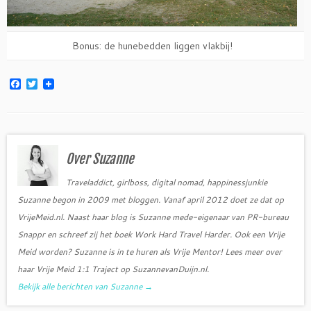
Bonus: de hunebedden liggen vlakbij!
F
T
a
w
c
i
e
t
b
t
o
e
o
r
Over Suzanne
k
Traveladdict, girlboss, digital nomad, happinessjunkie
Suzanne begon in 2009 met bloggen. Vanaf april 2012 doet ze dat op
VrijeMeid.nl. Naast haar blog is Suzanne mede-eigenaar van PR-bureau
Snappr en schreef zij het boek Work Hard Travel Harder. Ook een Vrije
Meid worden? Suzanne is in te huren als Vrije Mentor! Lees meer over
haar Vrije Meid 1:1 Traject op SuzannevanDuijn.nl.
Bekijk alle berichten van Suzanne
→