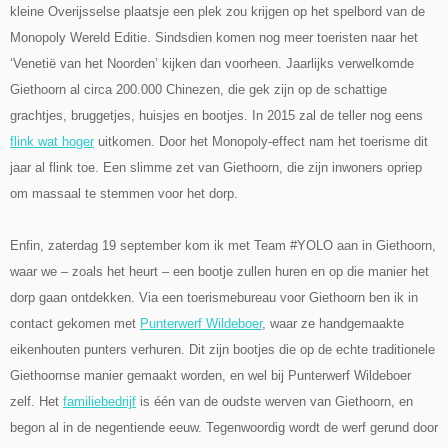
kleine Overijsselse plaatsje een plek zou krijgen op het spelbord van de
Monopoly Wereld Editie. Sindsdien komen nog meer toeristen naar het
‘Venetië van het Noorden’ kijken dan voorheen. Jaarlijks verwelkomde
Giethoorn al circa 200.000 Chinezen, die gek zijn op de schattige
grachtjes, bruggetjes, huisjes en bootjes. In 2015 zal de teller nog eens
flink wat hoger
uitkomen. Door het Monopoly-effect nam het toerisme dit
jaar al flink toe. Een slimme zet van Giethoorn, die zijn inwoners opriep
om massaal te stemmen voor het dorp.
Enfin, zaterdag 19 september kom ik met Team #YOLO aan in Giethoorn,
waar we – zoals het heurt – een bootje zullen huren en op die manier het
dorp gaan ontdekken. Via een toerismebureau voor Giethoorn ben ik in
contact gekomen met
Punterwerf Wildeboer
, waar ze handgemaakte
eikenhouten punters verhuren. Dit zijn bootjes die op de echte traditionele
Giethoornse manier gemaakt worden, en wel bij Punterwerf Wildeboer
zelf. Het
familiebedrijf
is één van de oudste werven van Giethoorn, en
begon al in de negentiende eeuw. Tegenwoordig wordt de werf gerund door