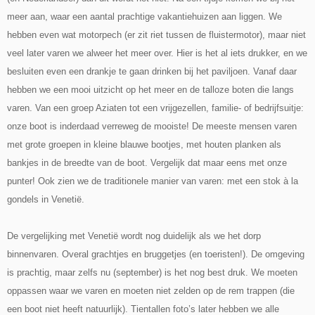
meer aan, waar een aantal prachtige vakantiehuizen aan liggen. We
hebben even wat motorpech (er zit riet tussen de fluistermotor), maar niet
veel later varen we alweer het meer over. Hier is het al iets drukker, en we
besluiten even een drankje te gaan drinken bij het paviljoen. Vanaf daar
hebben we een mooi uitzicht op het meer en de talloze boten die langs
varen. Van een groep Aziaten tot een vrijgezellen, familie- of bedrijfsuitje:
onze boot is inderdaad verreweg de mooiste! De meeste mensen varen
met grote groepen in kleine blauwe bootjes, met houten planken als
bankjes in de breedte van de boot. Vergelijk dat maar eens met onze
punter! Ook zien we de traditionele manier van varen: met een stok à la
gondels in Venetië.
De vergelijking met Venetië wordt nog duidelijk als we het dorp
binnenvaren. Overal grachtjes en bruggetjes (en toeristen!). De omgeving
is prachtig, maar zelfs nu (september) is het nog best druk. We moeten
oppassen waar we varen en moeten niet zelden op de rem trappen (die
een boot niet heeft natuurlijk). Tientallen foto’s later hebben we alle