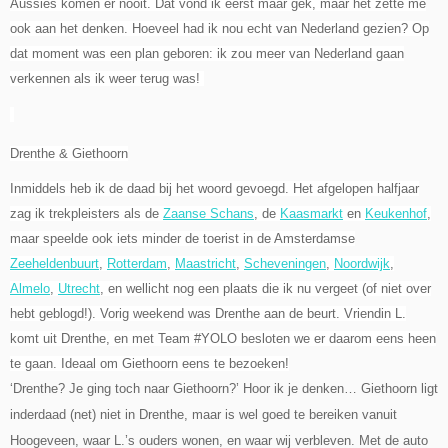
Aussies komen er nooit. Dat vond ik eerst maar gek, maar het zette me
ook aan het denken. Hoeveel had ik nou echt van Nederland gezien? Op
dat moment was een plan geboren: ik zou meer van Nederland gaan
verkennen als ik weer terug was!
Drenthe & Giethoorn
Inmiddels heb ik de daad bij het woord gevoegd. Het afgelopen halfjaar
zag ik trekpleisters als de
Zaanse Schans
, de
Kaasmarkt
en
Keukenhof
,
maar speelde ook iets minder de toerist in de Amsterdamse
Zeeheldenbuurt
,
Rotterdam
,
Maastricht
,
Scheveningen
,
Noordwijk
,
Almelo
,
Utrecht
, en wellicht nog een plaats die ik nu vergeet (of niet over
hebt geblogd!). Vorig weekend was Drenthe aan de beurt. Vriendin L.
komt uit Drenthe, en met Team #YOLO besloten we er daarom eens heen
te gaan. Ideaal om Giethoorn eens te bezoeken!
‘Drenthe? Je ging toch naar Giethoorn?’ Hoor ik je denken… Giethoorn ligt
inderdaad (net) niet in Drenthe, maar is wel goed te bereiken vanuit
Hoogeveen, waar L.’s ouders wonen, en waar wij verbleven. Met de auto