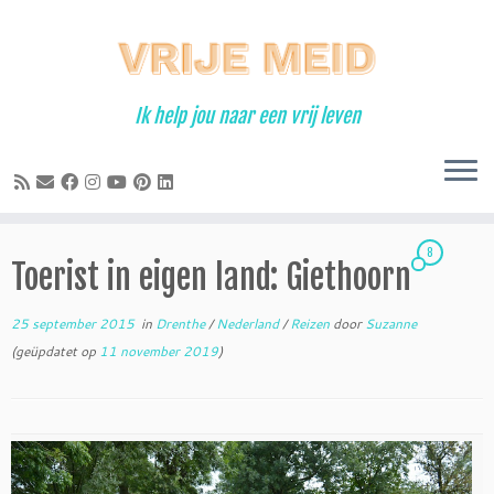
Ga
naar
inhoud
Ik help jou naar een vrij leven
8
Toerist in eigen land: Giethoorn
25 september 2015
in
Drenthe
/
Nederland
/
Reizen
door
Suzanne
(geüpdatet op
11 november 2019
)