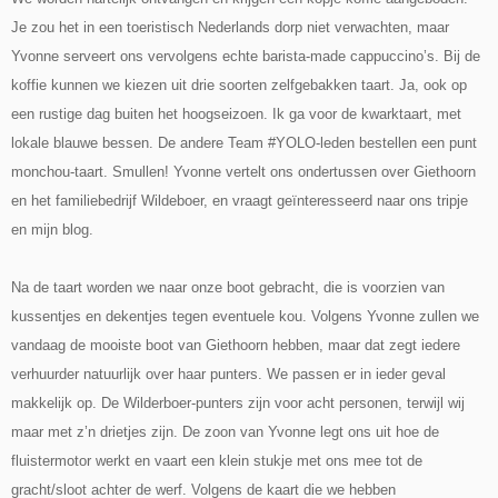
Je zou het in een toeristisch Nederlands dorp niet verwachten, maar
Yvonne serveert ons vervolgens echte barista-made cappuccino’s. Bij de
koffie kunnen we kiezen uit drie soorten zelfgebakken taart. Ja, ook op
een rustige dag buiten het hoogseizoen. Ik ga voor de kwarktaart, met
lokale blauwe bessen. De andere Team #YOLO-leden bestellen een punt
monchou-taart. Smullen! Yvonne vertelt ons ondertussen over Giethoorn
en het familiebedrijf Wildeboer, en vraagt geïnteresseerd naar ons tripje
en mijn blog.
Na de taart worden we naar onze boot gebracht, die is voorzien van
kussentjes en dekentjes tegen eventuele kou. Volgens Yvonne zullen we
vandaag de mooiste boot van Giethoorn hebben, maar dat zegt iedere
verhuurder natuurlijk over haar punters. We passen er in ieder geval
makkelijk op. De Wilderboer-punters zijn voor acht personen, terwijl wij
maar met z’n drietjes zijn. De zoon van Yvonne legt ons uit hoe de
fluistermotor werkt en vaart een klein stukje met ons mee tot de
gracht/sloot achter de werf. Volgens de kaart die we hebben