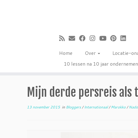
Ga
naar
inhoud
Home
Over
Locatie-on
10 lessen na 10 jaar onderneme
Mijn derde persreis als
13 november 2015
in
Bloggers
/
Internationaal
/
Marokko
/
Nad