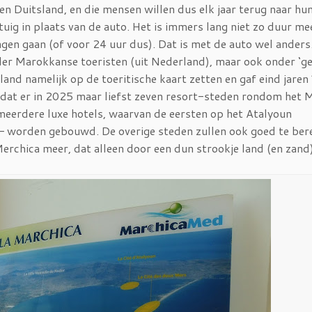
 Duitsland, en die mensen willen dus elk jaar terug naar hun
uig in plaats van de auto. Het is immers lang niet zo duur me
dagen gaan (of voor 24 uur dus). Dat is met de auto wel ander
nder Marokkanse toeristen (uit Nederland), maar ook onder ‘g
and namelijk op de toeritische kaart zetten en gaf eind jaren
n dat er in 2025 maar liefst zeven resort-steden rondom het 
 meerdere luxe hotels, waarvan de eersten op het Atalyoun
 – worden gebouwd. De overige steden zullen ook goed te ber
Merchica meer, dat alleen door een dun strookje land (en zand