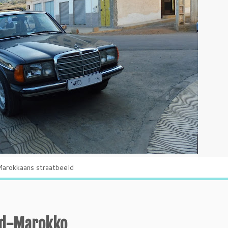
arokkaans straatbeeld
rd-Marokko