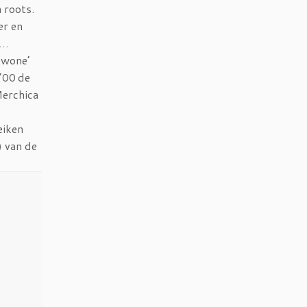
 roots.
er en
s…
ewone’
 ’00
de
Merchica
eiken
) van de