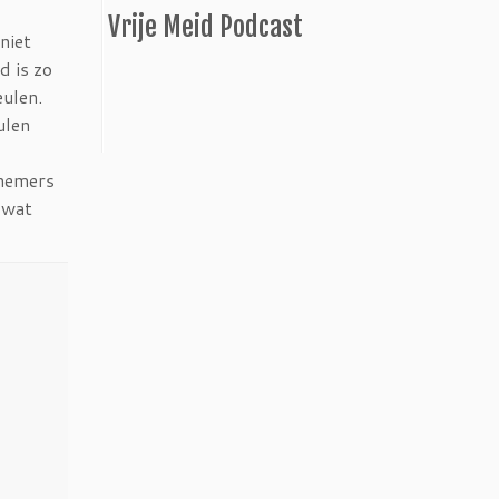
Vrije Meid Podcast
niet
d is zo
eulen.
ulen
knemers
k wat