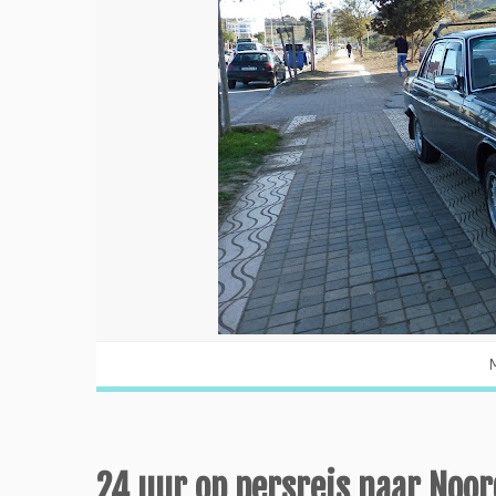
M
24 uur op persreis naar Noo