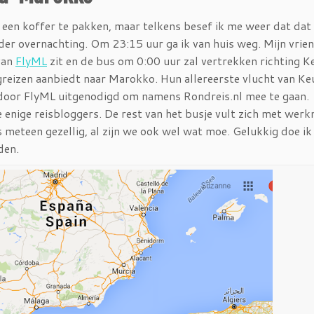
een koffer te pakken, maar telkens besef ik me weer dat dat 
der overnachting. Om 23:15 uur ga ik van huis weg. Mijn vrien
van
FlyML
zit en de bus om 0:00 uur zal vertrekken richting K
egreizen aanbiedt naar Marokko. Hun allereerste vlucht van Ke
n door FlyML uitgenodigd om namens Rondreis.nl mee te gaan.
de enige reisbloggers. De rest van het busje vult zich met wer
is meteen gezellig, al zijn we ook wel wat moe. Gelukkig doe i
den.