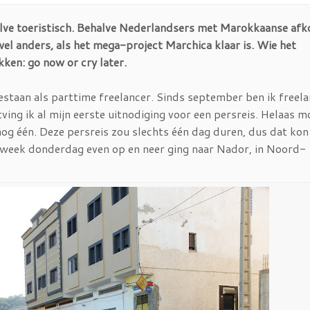
ve toeristisch. Behalve Nederlandsers met Marokkaanse afko
 wel anders, als het mega-project Marchica klaar is. Wie het
ken: go now or cry later.
estaan als parttime freelancer. Sinds september ben ik freel
ving ik al mijn eerste uitnodiging voor een persreis. Helaas m
 nog één. Deze persreis zou slechts één dag duren, dus dat kon
e week donderdag even op en neer ging naar Nador, in Noord-