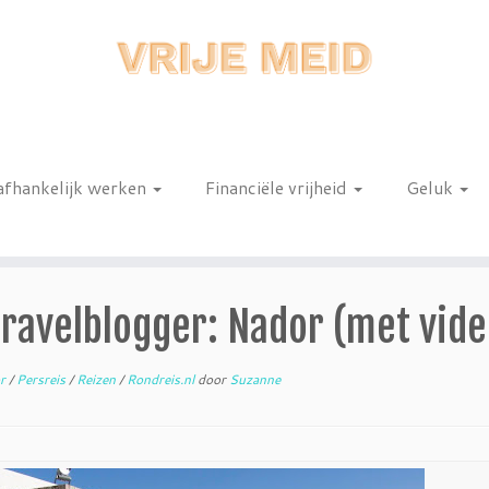
afhankelijk werken
Financiële vrijheid
Geluk
n
 travelblogger: Nador (met vid
or
/
Persreis
/
Reizen
/
Rondreis.nl
door
Suzanne