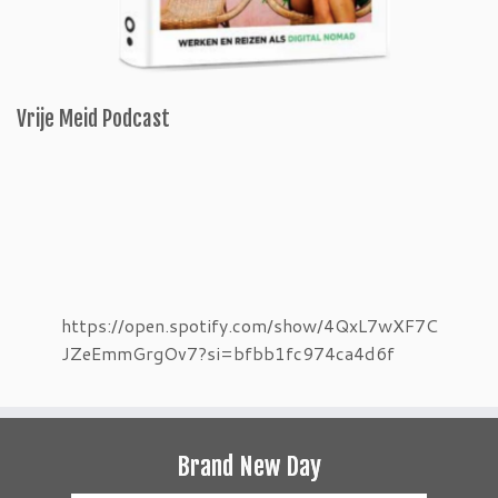
Vrije Meid Podcast
https://open.spotify.com/show/4QxL7wXF7C
JZeEmmGrgOv7?si=bfbb1fc974ca4d6f
Brand New Day