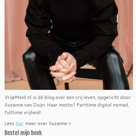
VrijeMeid.nl is dé blog over een vrij leven, opgericht door
Suzanne van Duijn. Haar motto? Parttime digital nomad,
fulltime vrijheid!
Lees
hier
meer over Suzanne >
Bestel mijn boek