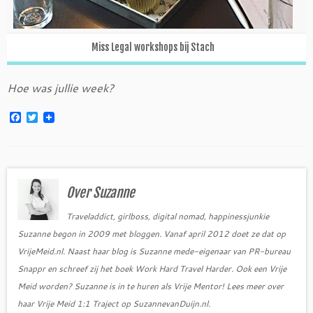
Miss Legal workshops bij Stach
Hoe was jullie week?
F
T
a
w
c
i
e
t
b
t
o
e
o
r
Over Suzanne
k
Traveladdict, girlboss, digital nomad, happinessjunkie
Suzanne begon in 2009 met bloggen. Vanaf april 2012 doet ze dat op
VrijeMeid.nl. Naast haar blog is Suzanne mede-eigenaar van PR-bureau
Snappr en schreef zij het boek Work Hard Travel Harder. Ook een Vrije
Meid worden? Suzanne is in te huren als Vrije Mentor! Lees meer over
haar Vrije Meid 1:1 Traject op SuzannevanDuijn.nl.