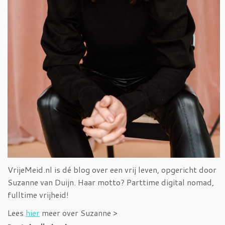
VrijeMeid.nl is dé blog over een vrij leven, opgericht door
Suzanne van Duijn. Haar motto? Parttime digital nomad,
fulltime vrijheid!
Lees
hier
meer over Suzanne >