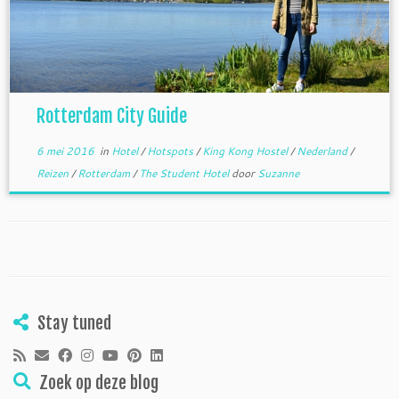
Rotterdam City Guide
6 mei 2016
in
Hotel
/
Hotspots
/
King Kong Hostel
/
Nederland
/
Reizen
/
Rotterdam
/
The Student Hotel
door
Suzanne
Stay tuned
Zoek op deze blog