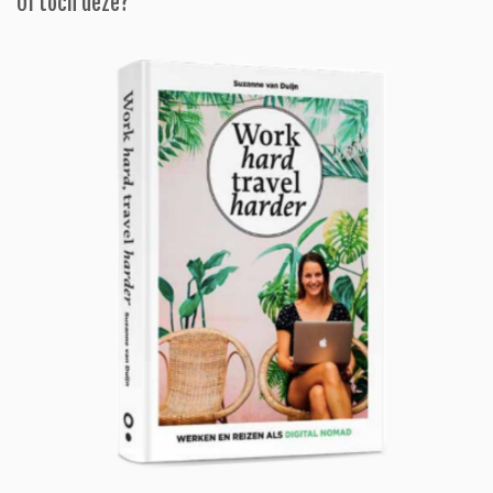
Of toch deze?