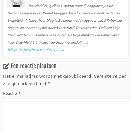
Traveladdict, girlboss, digital nomad, happinessjunkie
Suzanne begon in 2009 met bloggen. Vanaf april 2012 doet ze dat op
VrijeMeid.nl. Naast haar blog is Suzanne mede-eigenaar van PR-bureau
Snappr en schreef zij het boek Work Hard Travel Harder. Ook een Vrije
Meid worden? Suzanne is in te huren als Vrije Mentor! Lees meer over
haar Vrije Meid 1:1 Traject op SuzannevanDuijn.nl.
Bekijk alle berichten van Suzanne
→
Een reactie plaatsen
Het e-mailadres wordt niet gepubliceerd.
Vereiste velden
zijn gemarkeerd met
*
Reactie
*