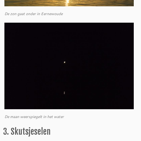
De zon gaat onder in Eernewoude
De maan weerspiegelt in het water
3. Skutsjeselen