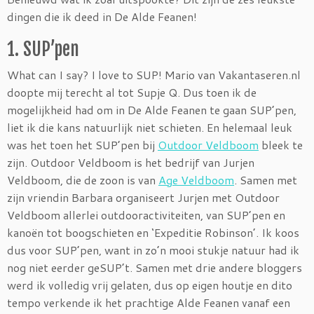
dingen die ik deed in De Alde Feanen!
1. SUP’pen
What can I say? I love to SUP! Mario van Vakantaseren.nl
doopte mij terecht al tot Supje Q. Dus toen ik de
mogelijkheid had om in De Alde Feanen te gaan SUP’pen,
liet ik die kans natuurlijk niet schieten. En helemaal leuk
was het toen het SUP’pen bij
Outdoor Veldboom
bleek te
zijn. Outdoor Veldboom is het bedrijf van Jurjen
Veldboom, die de zoon is van
Age Veldboom
. Samen met
zijn vriendin Barbara organiseert Jurjen met Outdoor
Veldboom allerlei outdooractiviteiten, van SUP’pen en
kanoën tot boogschieten en ‘Expeditie Robinson’. Ik koos
dus voor SUP’pen, want in zo’n mooi stukje natuur had ik
nog niet eerder geSUP’t. Samen met drie andere bloggers
werd ik volledig vrij gelaten, dus op eigen houtje en dito
tempo verkende ik het prachtige Alde Feanen vanaf een