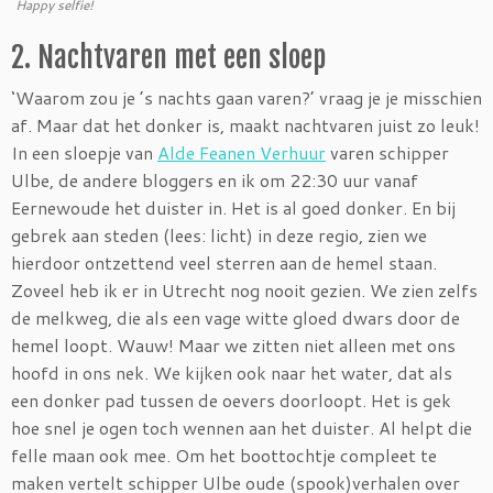
Happy selfie!
2. Nachtvaren met een sloep
‘Waarom zou je ’s nachts gaan varen?’ vraag je je misschien
af. Maar dat het donker is, maakt nachtvaren juist zo leuk!
In een sloepje van
Alde Feanen Verhuur
varen schipper
Ulbe, de andere bloggers en ik om 22:30 uur vanaf
Eernewoude het duister in. Het is al goed donker. En bij
gebrek aan steden (lees: licht) in deze regio, zien we
hierdoor ontzettend veel sterren aan de hemel staan.
Zoveel heb ik er in Utrecht nog nooit gezien. We zien zelfs
de melkweg, die als een vage witte gloed dwars door de
hemel loopt. Wauw! Maar we zitten niet alleen met ons
hoofd in ons nek. We kijken ook naar het water, dat als
een donker pad tussen de oevers doorloopt. Het is gek
hoe snel je ogen toch wennen aan het duister. Al helpt die
felle maan ook mee. Om het boottochtje compleet te
maken vertelt schipper Ulbe oude (spook)verhalen over