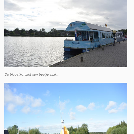
De blaustirn lijkt een beetje saai…