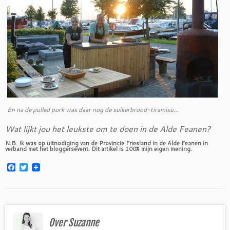
En na de pulled pork was daar nog de suikerbrood-tiramisu…
Wat lijkt jou het leukste om te doen in de Alde Feanen?
N.B. Ik was op uitnodiging van de Provincie Friesland in de Alde Feanen in
verband met het bloggersevent. Dit artikel is 100% mijn eigen mening.
F
T
a
w
c
i
e
t
b
t
o
e
o
r
Over Suzanne
k