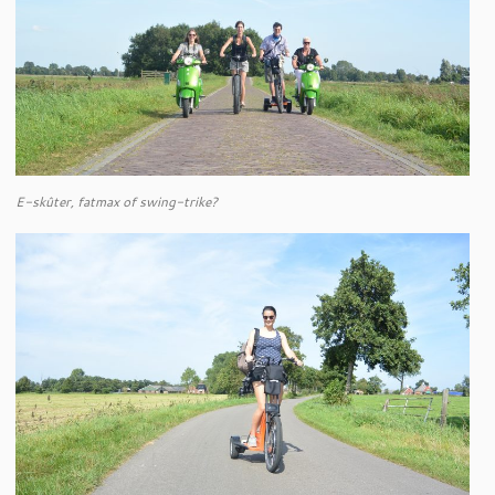
E-skûter, fatmax of swing-trike?