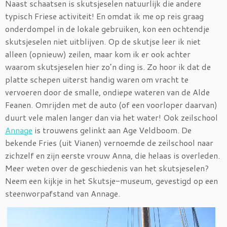
Naast schaatsen is skutsjeselen natuurlijk die andere
typisch Friese activiteit! En omdat ik me op reis graag
onderdompel in de lokale gebruiken, kon een ochtendje
skutsjeselen niet uitblijven. Op de skutjse leer ik niet
alleen (opnieuw) zeilen, maar kom ik er ook achter
waarom skutsjeselen hier zo’n ding is. Zo hoor ik dat de
platte schepen uiterst handig waren om vracht te
vervoeren door de smalle, ondiepe wateren van de Alde
Feanen. Omrijden met de auto (of een voorloper daarvan)
duurt vele malen langer dan via het water! Ook zeilschool
Annage
is trouwens gelinkt aan Age Veldboom. De
bekende Fries (uit Vianen) vernoemde de zeilschool naar
zichzelf en zijn eerste vrouw Anna, die helaas is overleden.
Meer weten over de geschiedenis van het skutsjeselen?
Neem een kijkje in het Skutsje-museum, gevestigd op een
steenworpafstand van Annage.