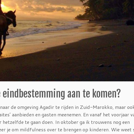
de eindbestemming aan te komen?
m naar de omgeving Agadir te rijden in Zuid-Marokko, maar ook
raites’ aanbieden en gasten meenemen. En vanaf het voorjaar 
r hetzelfde te gaan doen. In oktober ga ik trouwens nog een
leer je om mildfulness over te brengen op kinderen. Wie weet s