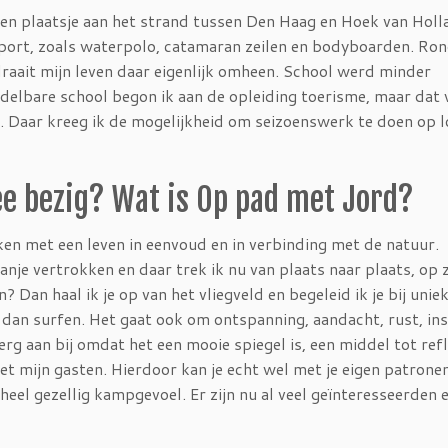
 een plaatsje aan het strand tussen Den Haag en Hoek van Hol
sport, zoals waterpolo, catamaran zeilen en bodyboarden. Ron
draait mijn leven daar eigenlijk omheen. School werd minder
iddelbare school begon ik aan de opleiding toerisme, maar dat
. Daar kreeg ik de mogelijkheid om seizoenswerk te doen op l
e bezig? Wat is Op pad met Jord?
ken met een leven in eenvoud en in verbinding met de natuur.
je vertrokken en daar trek ik nu van plaats naar plaats, op 
? Dan haal ik je op van het vliegveld en begeleid ik je bij unie
 dan surfen. Het gaat ook om ontspanning, aandacht, rust, ins
rg aan bij omdat het een mooie spiegel is, een middel tot refl
et mijn gasten. Hierdoor kan je echt wel met je eigen patrone
el gezellig kampgevoel. Er zijn nu al veel geïnteresseerden e