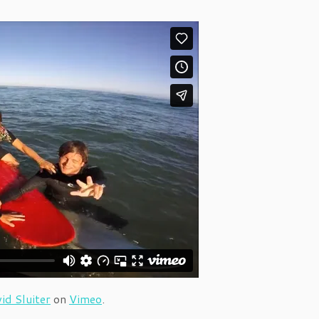
id Sluiter
on
Vimeo
.