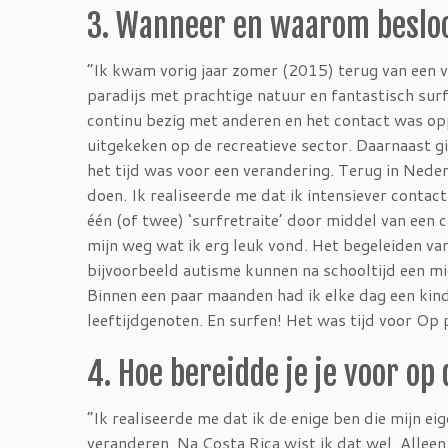
3. Wanneer en waarom besloot
“Ik kwam vorig jaar zomer (2015) terug van een ve
paradijs met prachtige natuur en fantastisch surfe
continu bezig met anderen en het contact was op
uitgekeken op de recreatieve sector. Daarnaast ging
het tijd was voor een verandering. Terug in Nede
doen. Ik realiseerde me dat ik intensiever conta
één (of twee) ‘surfretraite’ door middel van een
mijn weg wat ik erg leuk vond. Het begeleiden v
bijvoorbeeld autisme kunnen na schooltijd een mid
Binnen een paar maanden had ik elke dag een kind
leeftijdgenoten. En surfen! Het was tijd voor Op
4. Hoe bereidde je je voor op
“Ik realiseerde me dat ik de enige ben die mijn e
veranderen. Na Costa Rica wist ik dat wel. Alleen