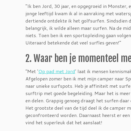
“Ik ben Jord, 30 jaar, en opgegroeid in Monster,
jonge leeftijd kwam ik al in aanraking met water
dertiende ontdekte ik het golfsurfen. Sindsdien 
belangrijk, ik wilde alleen maar surfen. Na de m
niets. Toen ben ik een sportopleiding gaan volgen
Uiteraard betekende dat veel surfles geven!”
2. Waar ben je momenteel me
“Met ‘
Op pad met Jord
’ laat ik mensen kennisma
Afgelopen zomer ben ik met mijn camper naar Span
naar unieke surfspots. Heb je affiniteit met surfen
surftrip met goede begeleiding. Maar het is meer
en delen. Grappig genoeg draagt het surfen daar e
Het grootste deel van de tijd deel ik de camper m
geconfronteerd worden. Daarnaast heerst er een he
vind het superleuk dat het aanslaat!