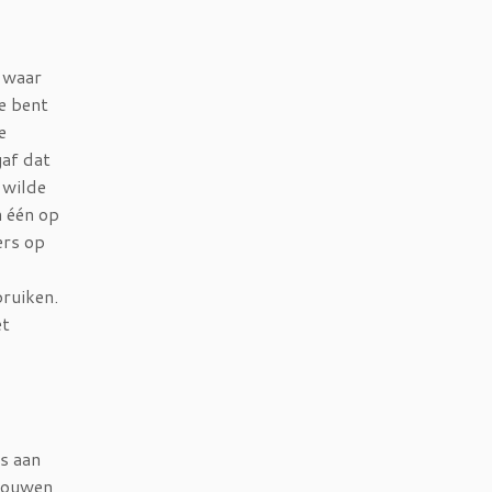
n waar
Je bent
e
gaf dat
 wilde
n één op
ers op
bruiken.
et
ts aan
trouwen