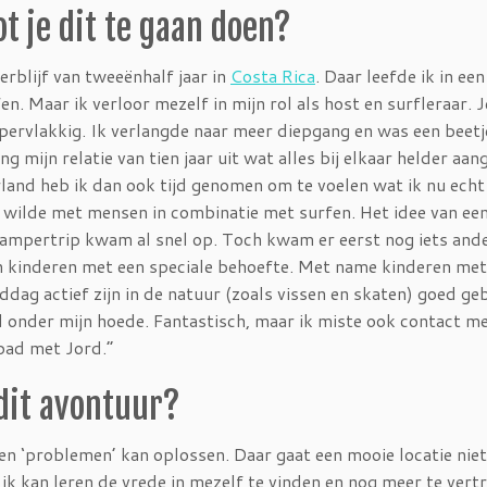
 je dit te gaan doen?
rblijf van tweeënhalf jaar in
Costa Rica
. Daar leefde ik in ee
n. Maar ik verloor mezelf in mijn rol als host en surfleraar. 
pervlakkig. Ik verlangde naar meer diepgang en was een beetj
 mijn relatie van tien jaar uit wat alles bij elkaar helder aan
rland heb ik dan ook tijd genomen om te voelen wat ik nu echt
ct wilde met mensen in combinatie met surfen. Het idee van ee
 campertrip kwam al snel op. Toch kwam er eerst nog iets and
an kinderen met een speciale behoefte. Met name kinderen met
dag actief zijn in de natuur (zoals vissen en skaten) goed ge
 onder mijn hoede. Fantastisch, maar ik miste ook contact m
 pad met Jord.”
 dit avontuur?
igen ‘problemen’ kan oplossen. Daar gaat een mooie locatie nie
 ik kan leren de vrede in mezelf te vinden en nog meer te ver