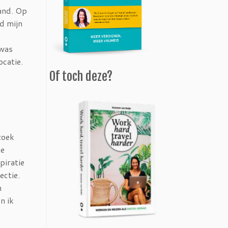
land. Op
d mijn
 was
ocatie.
Of toch deze?
zoek
ke
piratie
ectie.
n
n ik