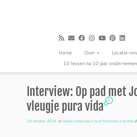
Ga
naar
inhoud
Home
Over
Locatie-on
10 lessen na 10 jaar onderneme
Interview: Op pad met J
2
vleugje pura vida
10 oktober 2016
in
Geluk
/
Interview
/
Jord Fortmann
/
Surfen
d