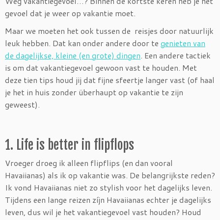
Weg vakantiegevoel…? Binnen de kortste keren heb je het
gevoel dat je weer op vakantie moet.
Maar we moeten het ook tussen de reisjes door natuurlijk
leuk hebben. Dat kan onder andere door te
genieten van
de dagelijkse, kleine (en grote) dingen
. Een andere tactiek
is om dat vakantiegevoel gewoon vast te houden. Met
deze tien tips houd jij dat fijne sfeertje langer vast (of haal
je het in huis zonder überhaupt op vakantie te zijn
geweest).
1. Life is better in flipflops
Vroeger droeg ik alleen flipflips (en dan vooral
Havaiianas) als ik op vakantie was. De belangrijkste reden?
Ik vond Havaiianas niet zo stylish voor het dagelijks leven.
Tijdens een lange reizen zíjn Havaiianas echter je dagelijks
leven, dus wil je het vakantiegevoel vast houden? Houd