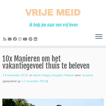
Ga
naar
inhoud
Ik help jou naar een vrij leven
10x Manieren om het
vakantiegevoel thuis te beleven
14 november 2016
in
Geluk
/
Happy thoughts
/
Reizen
door
Suzanne
(geüpdatet op
11 november 2016
)