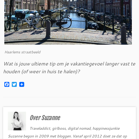
Haarlems straatbeeld
Wat is jouw ultieme tip om je vakantiegevoel langer vast te
houden (of weer in huis te halen)?
F
T
a
w
c
i
e
t
b
t
o
e
o
r
Over Suzanne
k
Traveladdict, girlboss, digital nomad, happinessjunkie
Suzanne begon in 2009 met bloggen. Vanaf april 2012 doet ze dat op