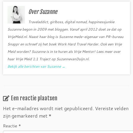
o
e
o
r
Over Suzanne
k
Traveladdict, girlboss, digital nomad, happinessjunkie
Suzanne begon in 2009 met bloggen. Vanaf april 2012 doet ze dat op
VrijeMeid.nl. Naast haar blog is Suzanne mede-eigenaar van PR-bureau
Snappr en schreef zij het boek Work Hard Travel Harder. Ook een Vrije
Meid worden? Suzanne is in te huren als Vrije Mentor! Lees meer over
haar Vrije Meid 1:1 Traject op SuzannevanDuijn.nl.
Bekijk alle berichten van Suzanne
→
Een reactie plaatsen
Het e-mailadres wordt niet gepubliceerd.
Vereiste velden
zijn gemarkeerd met
*
Reactie
*