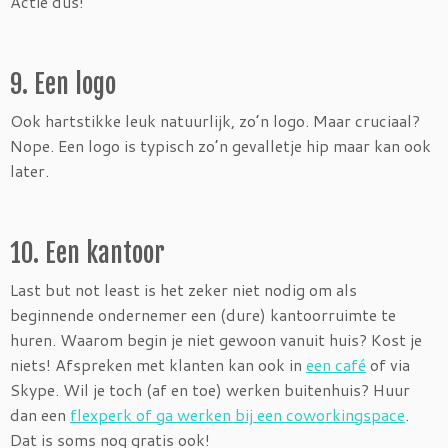
Actie dus!
9. Een logo
Ook hartstikke leuk natuurlijk, zo’n logo. Maar cruciaal?
Nope. Een logo is typisch zo’n gevalletje hip maar kan ook
later.
10. Een kantoor
Last but not least is het zeker niet nodig om als
beginnende ondernemer een (dure) kantoorruimte te
huren. Waarom begin je niet gewoon vanuit huis? Kost je
niets! Afspreken met klanten kan ook in
een café
of via
Skype. Wil je toch (af en toe) werken buitenhuis? Huur
dan een
flexperk of ga werken bij een coworkingspace
.
Dat is soms nog gratis ook!