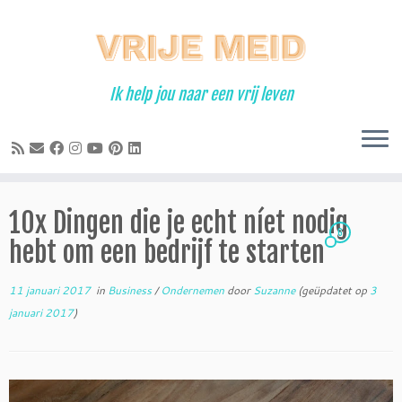
Ga
naar
inhoud
Ik help jou naar een vrij leven
10x Dingen die je echt níet nodig
6
hebt om een bedrijf te starten
11 januari 2017
in
Business
/
Ondernemen
door
Suzanne
(geüpdatet op
3
januari 2017
)