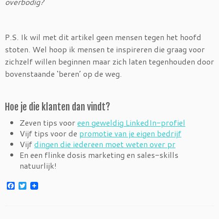
overbodig?
P.S. Ik wil met dit artikel geen mensen tegen het hoofd
stoten. Wel hoop ik mensen te inspireren die graag voor
zichzelf willen beginnen maar zich laten tegenhouden door
bovenstaande ‘beren’ op de weg.
Hoe je die klanten dan vindt?
Zeven tips voor
een geweldig LinkedIn-profiel
Vijf tips voor de
promotie van je eigen bedrijf
Vijf
dingen die iedereen moet weten over pr
En een flinke dosis marketing en sales-skills
natuurlijk!
F
T
a
w
c
i
e
t
b
t