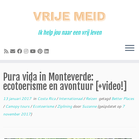
Ga
naar
inhoud
Ik help jou naar een vrij leven
Pura vida in Monteverde:
ecotoerisme en avontuur [+video!]
13 januari 2017
in
Costa Rica
/
Internationaal
/
Reizen
getagd
Better Places
/
Camopy tours
/
Ecotoerisme
/
Ziplining
door
Suzanne
(geüpdatet op
7
november 2017
)