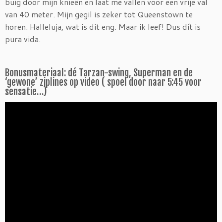
buig door mijn knieën en laat me vallen voor een vrije val
van 40 meter. Mijn gegil is zeker tot Queenstown te
horen. Halleluja, wat is dit eng. Maar ik leef! Dus dít is
pura vida.
Bonusmateriaal: dé Tarzan-swing, Superman en de
‘gewone’ ziplines op video ( spoel door naar 5:45 voor
sensatie…)