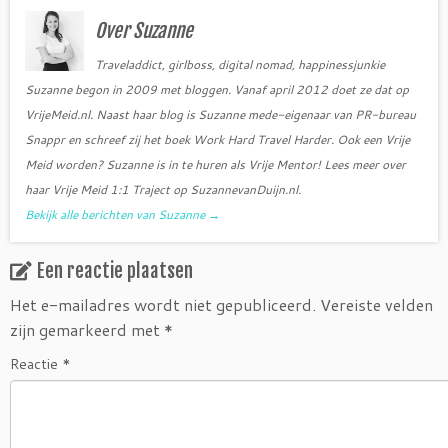
o
e
o
r
Over Suzanne
k
Traveladdict, girlboss, digital nomad, happinessjunkie
Suzanne begon in 2009 met bloggen. Vanaf april 2012 doet ze dat op
VrijeMeid.nl. Naast haar blog is Suzanne mede-eigenaar van PR-bureau
Snappr en schreef zij het boek Work Hard Travel Harder. Ook een Vrije
Meid worden? Suzanne is in te huren als Vrije Mentor! Lees meer over
haar Vrije Meid 1:1 Traject op SuzannevanDuijn.nl.
Bekijk alle berichten van Suzanne
→
Een reactie plaatsen
Het e-mailadres wordt niet gepubliceerd.
Vereiste velden
zijn gemarkeerd met
*
Reactie
*