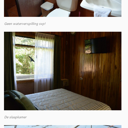
Geen waterverspilling svp!
De slaapkamer