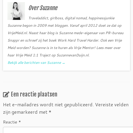
o
r
Over Suzanne
k
Traveladdict, girlboss, digital nomad, happinessjunkie
Suzanne begon in 2009 met bloggen. Vanaf april 2012 doet ze dat op
VrijeMeid.nl. Naast haar blog is Suzanne mede-eigenaar van PR-bureau
Snappr en schreef zij het boek Work Hard Travel Harder. Ook een Vrije
Meid worden? Suzanne is in te huren als Vrije Mentor! Lees meer over
haar Vrije Meid 1:1 Traject op SuzannevanDuijn.nl.
Bekijk alle berichten van Suzanne
→
Een reactie plaatsen
Het e-mailadres wordt niet gepubliceerd.
Vereiste velden
zijn gemarkeerd met
*
Reactie
*