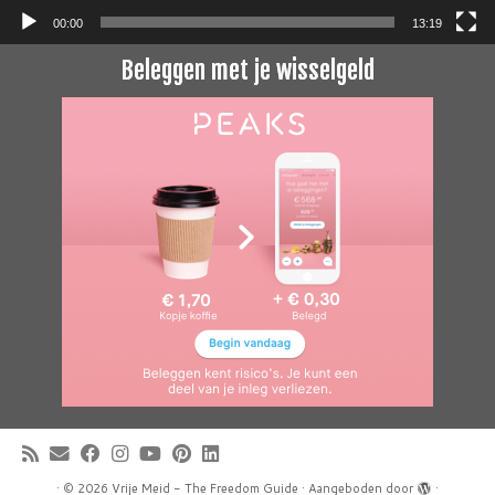
00:00
13:19
Beleggen met je wisselgeld
·
© 2026
Vrije Meid - The Freedom Guide
·
Aangeboden door
·