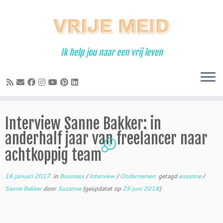
Ga
naar
inhoud
Ik help jou naar een vrij leven
Interview Sanne Bakker: in
anderhalf jaar van freelancer naar
2
achtkoppig team
16 januari 2017
in
Business
/
Interview
/
Ondernemen
getagd
ensanne
/
Sanne Bakker
door
Suzanne
(geüpdatet op
25 juni 2018
)