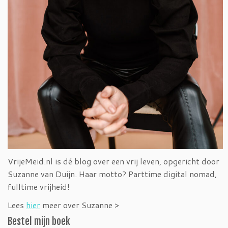
VrijeMeid.nl is dé blog over een vrij leven, opgericht door
Suzanne van Duijn. Haar motto? Parttime digital nomad,
fulltime vrijheid!
Lees
hier
meer over Suzanne >
Bestel mijn boek