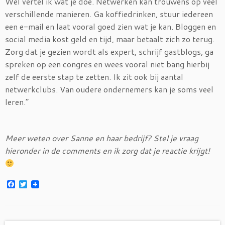
Wel vertel ik wat je doe. Netwerken kan trouwens op veel
verschillende manieren. Ga koffiedrinken, stuur iedereen
een e-mail en laat vooral goed zien wat je kan. Bloggen en
social media kost geld en tijd, maar betaalt zich zo terug.
Zorg dat je gezien wordt als expert, schrijf gastblogs, ga
spreken op een congres en wees vooral niet bang hierbij
zelf de eerste stap te zetten. Ik zit ook bij aantal
netwerkclubs. Van oudere ondernemers kan je soms veel
leren.”
Meer weten over Sanne en haar bedrijf? Stel je vraag
hieronder in de comments en ik zorg dat je reactie krijgt!
F
T
a
w
c
i
e
t
b
t
o
e