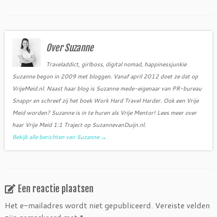
a
w
c
i
e
t
b
t
o
e
o
r
Over Suzanne
k
Traveladdict, girlboss, digital nomad, happinessjunkie
Suzanne begon in 2009 met bloggen. Vanaf april 2012 doet ze dat op
VrijeMeid.nl. Naast haar blog is Suzanne mede-eigenaar van PR-bureau
Snappr en schreef zij het boek Work Hard Travel Harder. Ook een Vrije
Meid worden? Suzanne is in te huren als Vrije Mentor! Lees meer over
haar Vrije Meid 1:1 Traject op SuzannevanDuijn.nl.
Bekijk alle berichten van Suzanne
→
Een reactie plaatsen
Het e-mailadres wordt niet gepubliceerd.
Vereiste velden