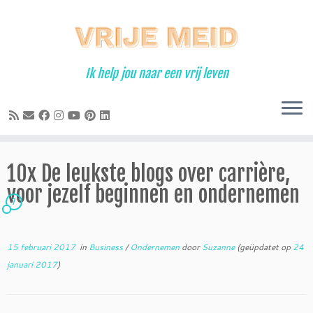
Ga
naar
inhoud
Ik help jou naar een vrij leven
10x De leukste blogs over carrière,
voor jezelf beginnen en ondernemen
7
15 februari 2017
in
Business
/
Ondernemen
door
Suzanne
(geüpdatet op
24
januari 2017
)