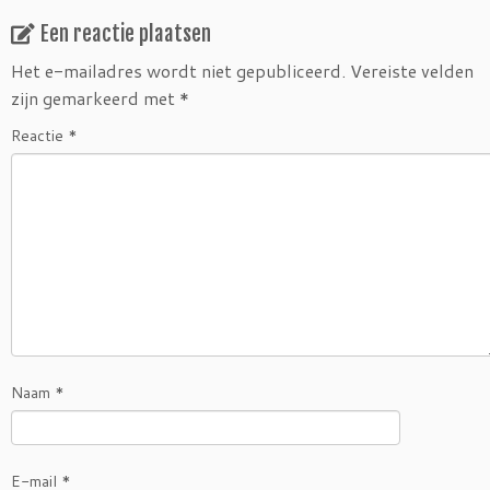
o
e
o
r
Een reactie plaatsen
k
Het e-mailadres wordt niet gepubliceerd.
Vereiste velden
zijn gemarkeerd met
*
Reactie
*
Naam
*
E-mail
*