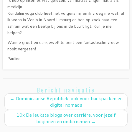
Ik heb op internet wat gelezen, van matras zingen matra als
medicijn..
Kundalini yoga club heet het volgens mij en ik vroeg me wat, af
ik woon in Venlo in Noord Limburg en ben op zoek naar een
ashram wat een beetje bij ons in de buurt ligt. Kun je me
helpen?
Warme groet en dankjewel! Je bent een fantastische vrouw
nooit vergeten!
Pauline
Bericht navigatie
←
Dominicaanse Republiek: ook voor backpacken en
digital nomads
10x De leukste blogs over carrière, voor jezelf
beginnen en ondernemen
→