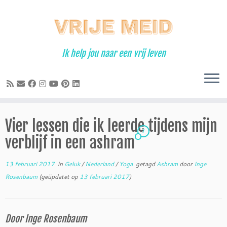
Ga
naar
inhoud
Ik help jou naar een vrij leven
Vier lessen die ik leerde tijdens mijn
7
verblijf in een ashram
13 februari 2017
in
Geluk
/
Nederland
/
Yoga
getagd
Ashram
door
Inge
Rosenbaum
(geüpdatet op
13 februari 2017
)
Door Inge Rosenbaum