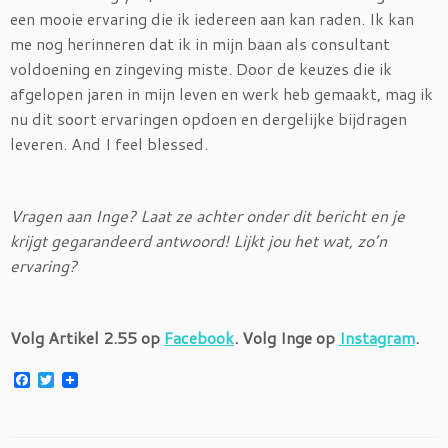
een mooie ervaring die ik iedereen aan kan raden. Ik kan
me nog herinneren dat ik in mijn baan als consultant
voldoening en zingeving miste. Door de keuzes die ik
afgelopen jaren in mijn leven en werk heb gemaakt, mag ik
nu dit soort ervaringen opdoen en dergelijke bijdragen
leveren. And I feel blessed.
Vragen aan Inge? Laat ze achter onder dit bericht en je
krijgt gegarandeerd antwoord! Lijkt jou het wat, zo’n
ervaring?
Volg Artikel 2.55 op
Facebook
. Volg Inge op
Instagram
.
F
T
a
w
c
i
e
t
b
t