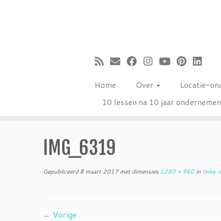
Ga
naar
inhoud
Home
Over
Locatie-on
10 lessen na 10 jaar onderneme
IMG_6319
Gepubliceerd
8 maart 2017
met dimensies
1280 × 960
in
Imke: v
← Vorige