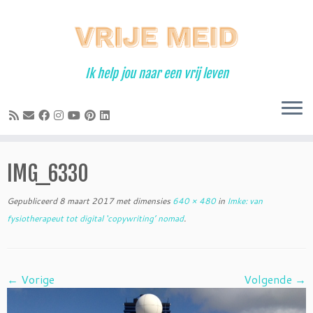
Ga
naar
inhoud
Ik help jou naar een vrij leven
IMG_6330
Gepubliceerd
8 maart 2017
met dimensies
640 × 480
in
Imke: van
fysiotherapeut tot digital ‘copywriting’ nomad
.
← Vorige
Volgende →