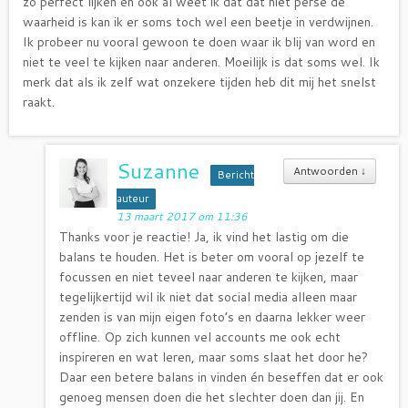
zo perfect lijken en ook al weet ik dat dat niet perse de
waarheid is kan ik er soms toch wel een beetje in verdwijnen.
Ik probeer nu vooral gewoon te doen waar ik blij van word en
niet te veel te kijken naar anderen. Moeilijk is dat soms wel. Ik
merk dat als ik zelf wat onzekere tijden heb dit mij het snelst
raakt.
Suzanne
Antwoorden
↓
Bericht
auteur
13 maart 2017 om 11:36
Thanks voor je reactie! Ja, ik vind het lastig om die
balans te houden. Het is beter om vooral op jezelf te
focussen en niet teveel naar anderen te kijken, maar
tegelijkertijd wil ik niet dat social media alleen maar
zenden is van mijn eigen foto’s en daarna lekker weer
offline. Op zich kunnen vel accounts me ook echt
inspireren en wat leren, maar soms slaat het door he?
Daar een betere balans in vinden én beseffen dat er ook
genoeg mensen doen die het slechter doen dan jij. En