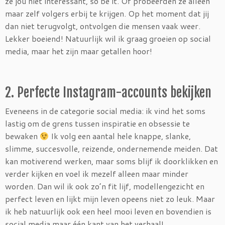
ze jou niet interessant, so be it. Of probeerden ze alleen
maar zelf volgers erbij te krijgen. Op het moment dat jij
dan niet terugvolgt, ontvolgen die mensen vaak weer.
Lekker boeiend! Natuurlijk wil ik graag groeien op social
media, maar het zijn maar getallen hoor!
2. Perfecte Instagram-accounts bekijken
Eveneens in de categorie social media: ik vind het soms
lastig om de grens tussen inspiratie en obsessie te
bewaken
Ik volg een aantal hele knappe, slanke,
slimme, succesvolle, reizende, ondernemende meiden. Dat
kan motiverend werken, maar soms blijf ik doorklikken en
verder kijken en voel ik mezelf alleen maar minder
worden. Dan wil ik ook zo’n fit lijf, modellengezicht en
perfect leven en lijkt mijn leven opeens niet zo leuk. Maar
ik heb natuurlijk ook een heel mooi leven en bovendien is
social media maar één kant van het verhaal!