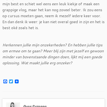
mijn best en schiet wel eens een leuk kiekje of maak een
grappige vlog, maar het kan nog zoveel beter. Ik zou eens
op cursus moeten gaan, neem ik mezelf iedere keer voor.
En dan denk ik weer: je kan niet overal goed in zijn en het is
best oké zoals het is.
Herkennen jullie mijn onzekerheden? En hebben jullie tips
om ermee om te gaan? Meer blij zijn met jezelf en gewoon
minder van bovenstaande dingen doen, lijkt mij een goede
oplossing. Wat maakt jullie erg onzeker?
F
T
a
w
c
i
e
t
b
t
o
e
o
r