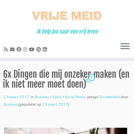
Ga
naar
inhoud
Ik help jou naar een vrij leven
6x Dingen die mij onzeker maken (en
5
ik niet meer moet doen)
13 maart 2017
in
Business
/
Geluk
/
Social Media
getagd
Onzekerheid
door
Suzanne
(geüpdatet op
13 maart 2017
)