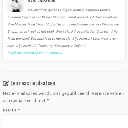
Over Suzanne
k
Traveladdict, girlboss, digital nomad, happinessjunkie
Suzanne begon in 2009 met bloggen. Vanaf april 2012 doet ze dat op
VrijeMeid.nl. Naast haar blog is Suzanne mede-eigenaar van PR-bureau
Snappr en schreef zij het boek Work Hard Travel Harder. Ook een Vrije
Meid worden? Suzanne is in te huren als Vrije Mentor! Lees meer over
haar Vrije Meid 1:1 Traject op SuzannevanDuijn.nl.
Bekijk alle berichten van Suzanne
→
Een reactie plaatsen
Het e-mailadres wordt niet gepubliceerd.
Vereiste velden
zijn gemarkeerd met
*
Reactie
*