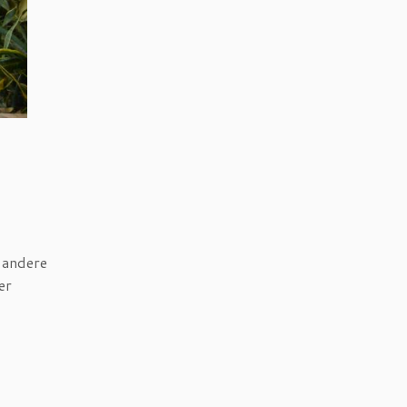
g andere
er