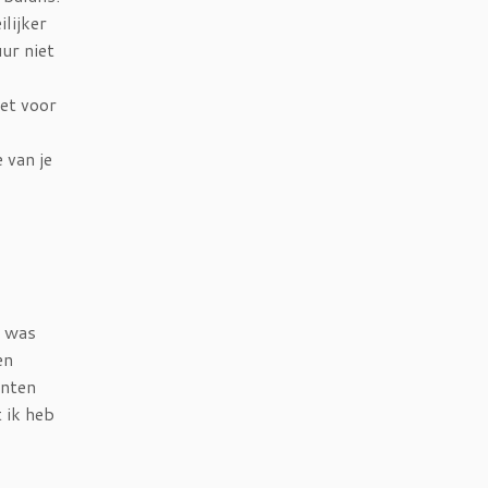
ilijker
ur niet
et voor
 van je
k was
en
enten
 ik heb