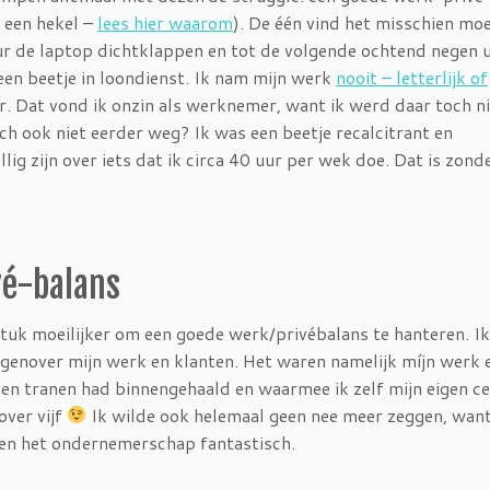
 een hekel –
lees hier waarom
). De één vind het misschien moe
 de laptop dichtklappen en tot de volgende ochtend negen u
en beetje in loondienst. Ik nam mijn werk
nooit – letterlijk of
r. Dat vond ik onzin als werknemer, want ik werd daar toch ni
ch ook niet eerder weg? Ik was een beetje recalcitrant en
lig zijn over iets dat ik circa 40 uur per wek doe. Dat is zonde
vé-balans
tuk moeilijker om een goede werk/privébalans te hanteren. I
tegenover mijn werk en klanten. Het waren namelijk míjn werk 
 en tranen had binnengehaald en waarmee ik zelf mijn eigen c
over vijf
Ik wilde ook helemaal geen nee meer zeggen, want
k en het ondernemerschap fantastisch.