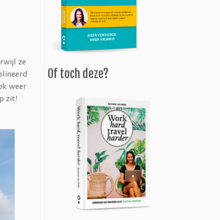
rwijl ze
Of toch deze?
plineerd
ook weer
p zit!