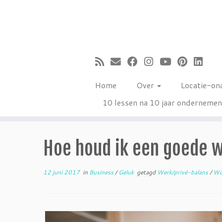
Ga
naar
inhoud
Home
Over
Locatie-on
10 lessen na 10 jaar onderneme
Hoe houd ik een goede w
12 juni 2017
in
Business
/
Geluk
getagd
Werk/privé-balans
/
Wor