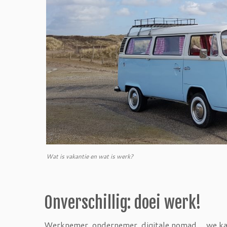
Wat is vakantie en wat is werk?
Onverschillig: doei werk!
Werknemer, ondernemer, digitale nomad… we kam