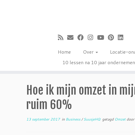
Ga
naar
inhoud
Home
Over
Locatie-on
10 lessen na 10 jaar onderneme
Hoe ik mijn omzet in mij
ruim 60%
13 september 2017
in
Business
/
SuusjeHQ
getagd
Omzet
doo