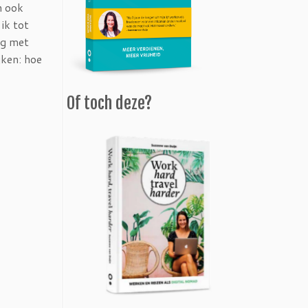
n ook
ik tot
ng met
jken: hoe
Of toch deze?