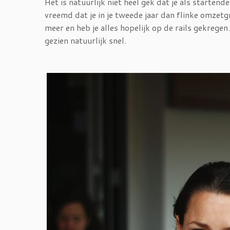
Het is natuurlijk niet heel gek dat je als starte
vreemd dat je in je tweede jaar dan flinke omzetgr
meer en heb je alles hopelijk op de rails gekregen.
gezien natuurlijk snel.