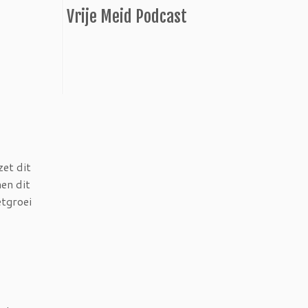
Vrije Meid Podcast
zet dit
en dit
etgroei