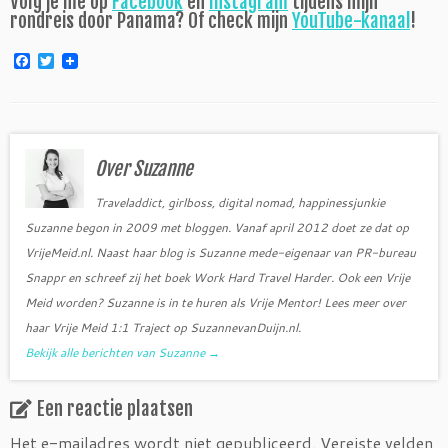
Volg je me op
Facebook
en
Instagram
tijdens mijn
rondreis door Panama? Of check mijn
YouTube-kanaal
!
F
T
a
w
c
i
e
t
b
t
o
e
o
r
Over Suzanne
k
Traveladdict, girlboss, digital nomad, happinessjunkie
Suzanne begon in 2009 met bloggen. Vanaf april 2012 doet ze dat op
VrijeMeid.nl. Naast haar blog is Suzanne mede-eigenaar van PR-bureau
Snappr en schreef zij het boek Work Hard Travel Harder. Ook een Vrije
Meid worden? Suzanne is in te huren als Vrije Mentor! Lees meer over
haar Vrije Meid 1:1 Traject op SuzannevanDuijn.nl.
Bekijk alle berichten van Suzanne
→
Een reactie plaatsen
Het e-mailadres wordt niet gepubliceerd.
Vereiste velden