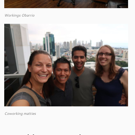
Workings Obarrio
Coworking matties