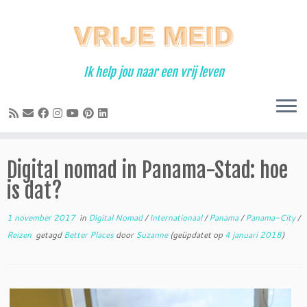
Ga
naar
inhoud
Ik help jou naar een vrij leven
Digital nomad in Panama-Stad: hoe
is dat?
1 november 2017
in
Digital Nomad
/
Internationaal
/
Panama
/
Panama-City
/
Reizen
getagd
Better Places
door
Suzanne
(geüpdatet op
4 januari 2018
)