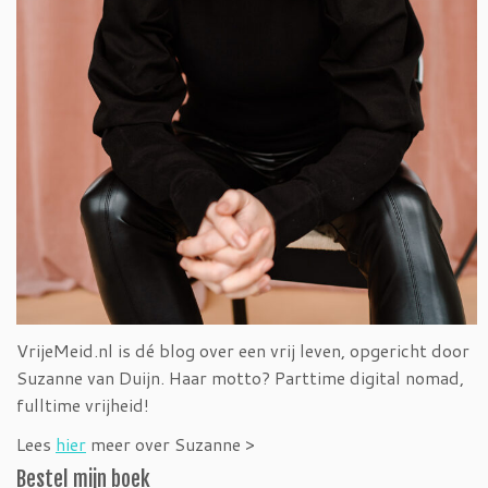
VrijeMeid.nl is dé blog over een vrij leven, opgericht door
Suzanne van Duijn. Haar motto? Parttime digital nomad,
fulltime vrijheid!
Lees
hier
meer over Suzanne >
Bestel mijn boek