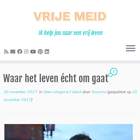
Ga
naar
inhoud
Ik help jou naar een vrij leven
3
Waar het leven écht om gaat
20 november 2017
in
Geen categorie
/
Geluk
door
Suzanne
(geüpdatet op
20
november 2017
)