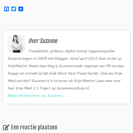
F
T
a
w
c
i
e
t
b
t
o
e
o
r
Over Suzanne
k
Traveladdict, girlboss, digital nomad, happinessjunkie
Suzanne begon in 2009 met bloggen. Vanaf april 2012 doet ze dat op
VrijeMeid.nl. Naast haar blog is Suzanne mede-eigenaar van PR-bureau
Snappr en schreef zij het boek Work Hard Travel Harder. Ook een Vrije
Meid worden? Suzanne is in te huren als Vrije Mentor! Lees meer over
haar Vrije Meid 1:1 Traject op SuzannevanDuijn.nl.
Bekijk alle berichten van Suzanne
→
Een reactie plaatsen