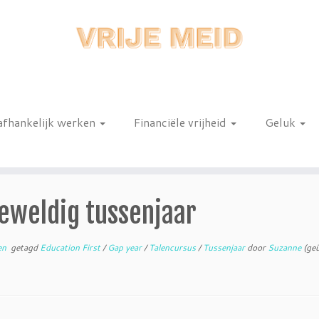
afhankelijk werken
Financiële vrijheid
Geluk
n
eweldig tussenjaar
en
getagd
Education First
/
Gap year
/
Talencursus
/
Tussenjaar
door
Suzanne
(geü