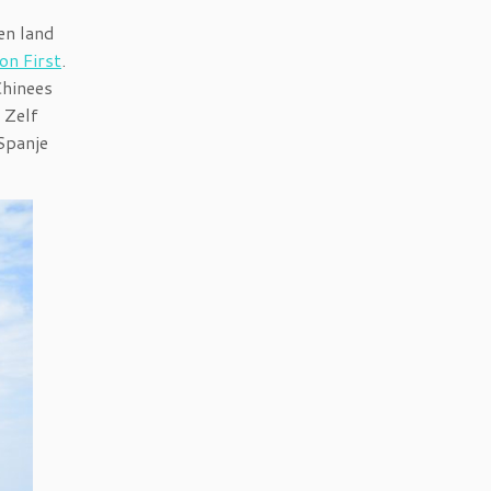
en land
on First
.
Chinees
 Zelf
Spanje