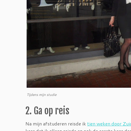
Tijdens mijn studie
2. Ga op reis
Na mijn afstuderen reisde ik
tien weken door Zu
keer dat ik alleen reisde en ook de eerste keer da