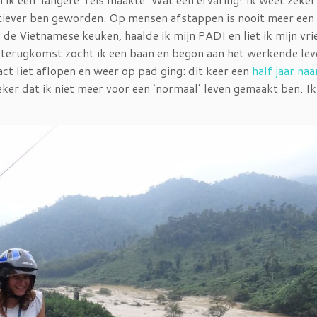
sertiever ben geworden. Op mensen afstappen is nooit meer een
de Vietnamese keuken, haalde ik mijn PADI en liet ik mijn vri
j terugkomst zocht ik een baan en begon aan het werkende lev
act liet aflopen en weer op pad ging: dit keer een
half jaar naa
zeker dat ik niet meer voor een ‘normaal’ leven gemaakt ben. I