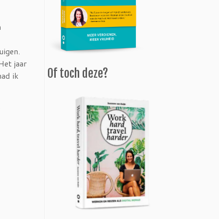
n
uigen.
Het jaar
Of toch deze?
ad ik
…