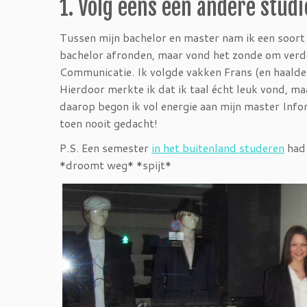
1. Volg eens een andere studi
Tussen mijn bachelor en master nam ik een soort 
bachelor afronden, maar vond het zonde om verde
Communicatie. Ik volgde vakken Frans (en haalde
Hierdoor merkte ik dat ik taal écht leuk vond, maa
daarop begon ik vol energie aan mijn master Infor
toen nooit gedacht!
P.S. Een semester
in het buitenland studeren
had 
*droomt weg* *spijt*