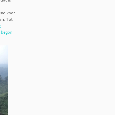
end voor
en. Tot
r
k
begon