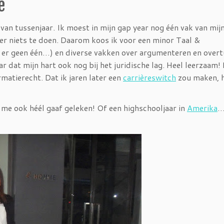
e
van tussenjaar. Ik moest in mijn gap year nog één vak van mij
r niets te doen. Daarom koos ik voor een minor Taal &
 er geen één…) en diverse vakken over argumenteren en overt
r dat mijn hart ook nog bij het juridische lag. Heel leerzaam! 
matierecht. Dat ik jaren later een
carrièreswitch
zou maken, h
me ook héél gaaf geleken! Of een highschooljaar in
Amerika