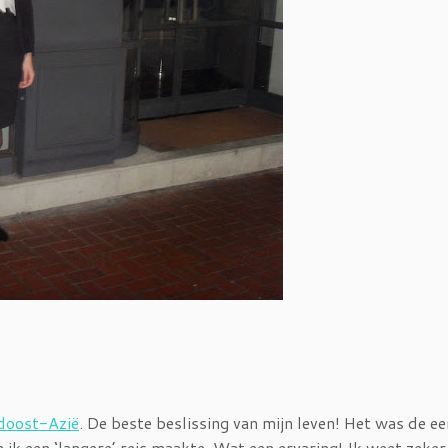
idoost-Azië
. De beste beslissing van mijn leven! Het was de ee
n ik een ‘langere’ reis maakte. Wat een ervaring! Ik weet zeker