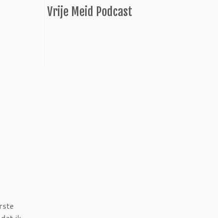
Vrije Meid Podcast
rste
 dat ik