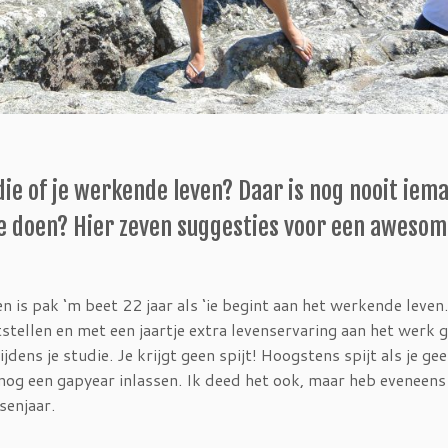
tudie of je werkende leven? Daar is nog nooit iem
e doen? Hier zeven suggesties voor een aweso
n is pak ‘m beet 22 jaar als ‘ie begint aan het werkende leven
tstellen en met een jaartje extra levenservaring aan het werk 
jdens je studie. Je krijgt geen spijt! Hoogstens spijt als je ge
og een gapyear inlassen. Ik deed het ook, maar heb eveneens
senjaar.