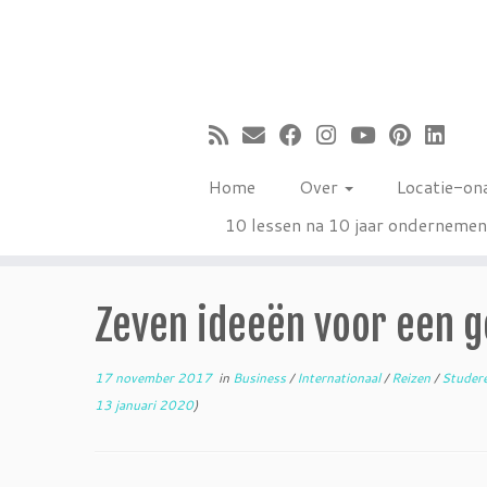
Ga
naar
inhoud
Home
Over
Locatie-on
10 lessen na 10 jaar onderneme
Zeven ideeën voor een g
17 november 2017
in
Business
/
Internationaal
/
Reizen
/
Studer
13 januari 2020
)