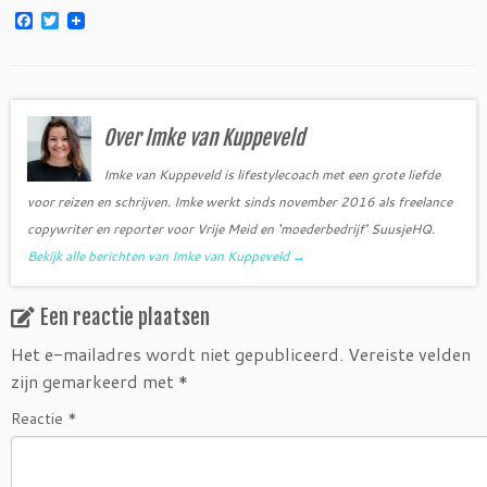
F
T
a
w
c
i
e
t
b
t
o
e
o
r
Over Imke van Kuppeveld
k
Imke van Kuppeveld is lifestylecoach met een grote liefde
voor reizen en schrijven. Imke werkt sinds november 2016 als freelance
copywriter en reporter voor Vrije Meid en ‘moederbedrijf’ SuusjeHQ.
Bekijk alle berichten van Imke van Kuppeveld
→
Een reactie plaatsen
Het e-mailadres wordt niet gepubliceerd.
Vereiste velden
zijn gemarkeerd met
*
Reactie
*