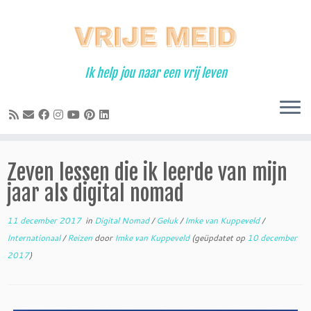
Ga
naar
inhoud
Ik help jou naar een vrij leven
Zeven lessen die ik leerde van mijn
jaar als digital nomad
11 december 2017
in
Digital Nomad
/
Geluk
/
Imke van Kuppeveld
/
Internationaal
/
Reizen
door
Imke van Kuppeveld
(geüpdatet op
10 december
2017
)