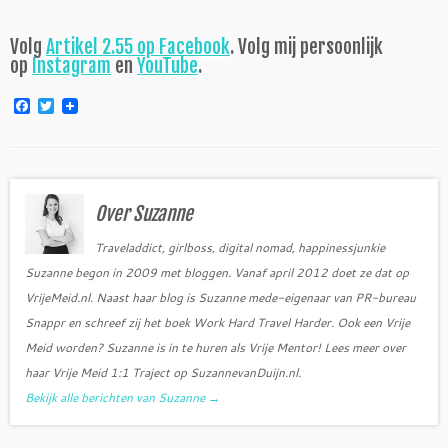
Volg
Artikel 2.55 op Facebook
. Volg mij persoonlijk
op
Instagram
en
YouTube
.
F
T
a
w
c
i
e
t
b
t
o
e
o
r
Over Suzanne
k
Traveladdict, girlboss, digital nomad, happinessjunkie
Suzanne begon in 2009 met bloggen. Vanaf april 2012 doet ze dat op
VrijeMeid.nl. Naast haar blog is Suzanne mede-eigenaar van PR-bureau
Snappr en schreef zij het boek Work Hard Travel Harder. Ook een Vrije
Meid worden? Suzanne is in te huren als Vrije Mentor! Lees meer over
haar Vrije Meid 1:1 Traject op SuzannevanDuijn.nl.
Bekijk alle berichten van Suzanne
→