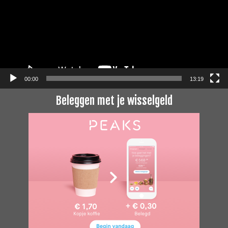
00:00
13:19
Beleggen met je wisselgeld