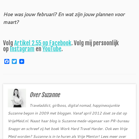
Hoe was jouw februari? En wat zijn jouw plannen voor
maart?
Volg
Artikel 2.55 op Facebook
. Volg mij persoonlijk
op
Instagram
en
YouTube
.
F
T
a
w
c
i
e
t
b
t
o
e
o
r
Over Suzanne
k
Traveladdict, girlboss, digital nomad, happinessjunkie
Suzanne begon in 2009 met bloggen. Vanaf april 2012 doet ze dat op
VrijeMeid.nl. Naast haar blog is Suzanne mede-eigenaar van PR-bureau
Snappr en schreef zij het boek Work Hard Travel Harder. Ook een Vrije
Meid worden? Suzanne is in te huren als Vrije Mentor! Lees meer over