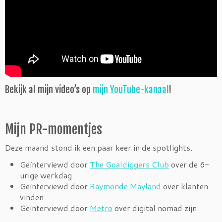
Bekijk al mijn video’s op
mijn YouTube-kanaal
!
Mijn PR-momentjes
Deze maand stond ik een paar keer in de spotlights.
Geïnterviewd door
The Goaldiggers Club
over de 6-
urige werkdag
Geïnterviewd door
Raymonde Mayland
over klanten
vinden
Geïnterviewd door
Metro
over digital nomad zijn