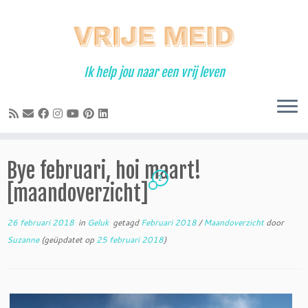
Ga
naar
inhoud
Ik help jou naar een vrij leven
Bye februari, hoi maart!
2
[maandoverzicht]
26 februari 2018
in
Geluk
getagd
Februari 2018
/
Maandoverzicht
door
Suzanne
(geüpdatet op
25 februari 2018
)