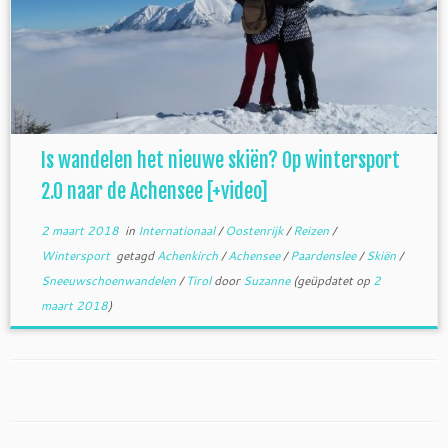
Is wandelen het nieuwe skiën? Op wintersport
2.0 naar de Achensee [+video]
2 maart 2018
in
Internationaal
/
Oostenrijk
/
Reizen
/
Wintersport
getagd
Achenkirch
/
Achensee
/
Paardenslee
/
Skiën
/
Sneeuwschoenwandelen
/
Tirol
door
Suzanne
(geüpdatet op
2
maart 2018
)