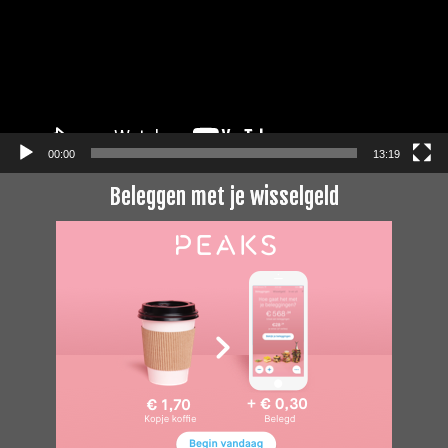
00:00
13:19
Beleggen met je wisselgeld