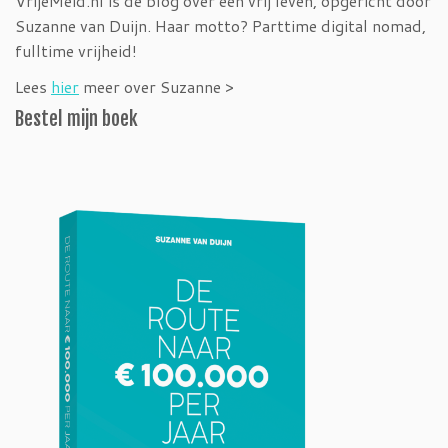
VrijeMeid.nl is dé blog over een vrij leven, opgericht door
Suzanne van Duijn. Haar motto? Parttime digital nomad,
fulltime vrijheid!
Lees
hier
meer over Suzanne >
Bestel mijn boek