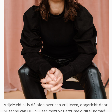
VrijeMeid.nl is dé blog over een vrij leven, opgericht door
Suzanne van Duijn. Haar motto? Parttime digital nomad,