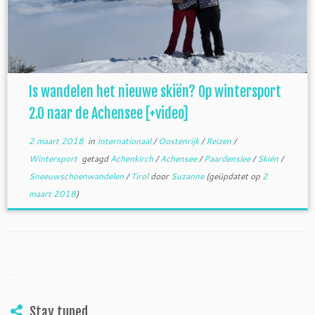
Is wandelen het nieuwe skiën? Op wintersport
2.0 naar de Achensee [+video]
2 maart 2018
in
Internationaal
/
Oostenrijk
/
Reizen
/
Wintersport
getagd
Achenkirch
/
Achensee
/
Paardenslee
/
Skiën
/
Sneeuwschoenwandelen
/
Tirol
door
Suzanne
(geüpdatet op
2
maart 2018
)
Stay tuned