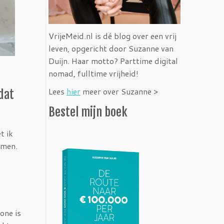
VrijeMeid.nl is dé blog over een vrij
leven, opgericht door Suzanne van
Duijn. Haar motto? Parttime digital
nomad, fulltime vrijheid!
Lees
hier
meer over Suzanne >
dat
Bestel mijn boek
t ik
emen.
one is