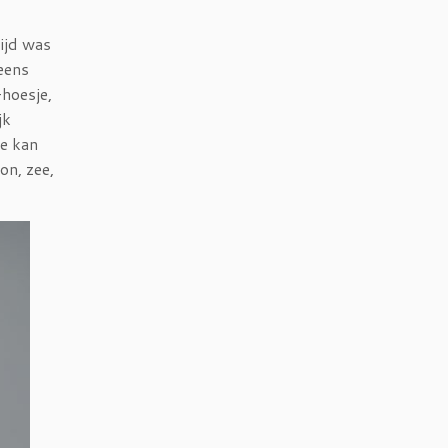
tijd was
eens
-hoesje,
jk
je kan
on, zee,