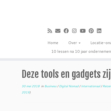
Ga
naar
inhoud
Home
Over
Locatie-on
10 lessen na 10 jaar onderneme
Deze tools en gadgets zij
30 mei 2018
in
Business
/
Digital Nomad
/
Internationaal
/
Reize
2019
)