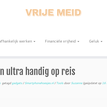
afhankelijk werken
Financiële vrijheid
Geluk
n
n ultra handig op reis
n
getagd
gadgets
/
Smartphonehoesjes.nl
/
Tools
door
Suzanne
(geüpdatet op
16 