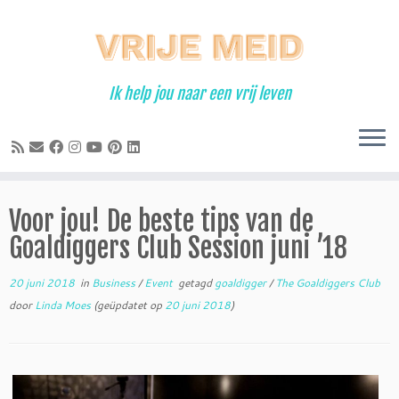
Ga
naar
inhoud
Ik help jou naar een vrij leven
Voor jou! De beste tips van de
Goaldiggers Club Session juni ’18
20 juni 2018
in
Business
/
Event
getagd
goaldigger
/
The Goaldiggers Club
door
Linda Moes
(geüpdatet op
20 juni 2018
)