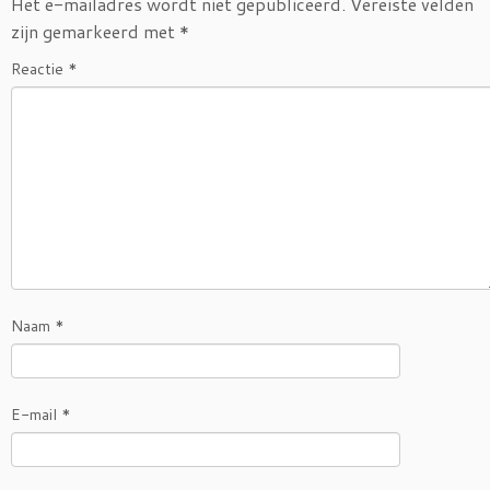
o
e
Het e-mailadres wordt niet gepubliceerd.
Vereiste velden
o
r
zijn gemarkeerd met
*
k
Reactie
*
Naam
*
E-mail
*