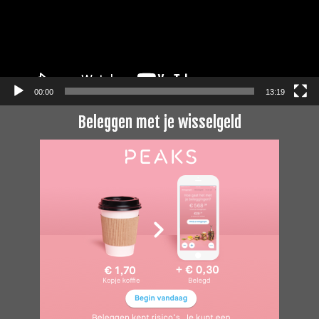
00:00
13:19
Beleggen met je wisselgeld