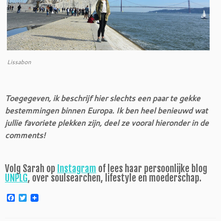
Lissabon
Toegegeven, ik beschrijf hier slechts een paar te gekke
bestemmingen binnen Europa. Ik ben heel benieuwd wat
jullie favoriete plekken zijn, deel ze vooral hieronder in de
comments!
Volg Sarah op
Instagram
of lees haar persoonlijke blog
UNPLG
, over soulsearchen, lifestyle en moederschap.
F
T
a
w
c
i