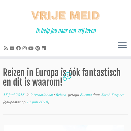
Ga
naar
inhoud
Ik help jou naar een vrij leven
Reizen in Europa is óók fantastisch
3
en dit is waarom!
15 juni 2018
in
Internationaal
/
Reizen
getagd
Europa
door
Sarah Kuypers
(geüpdatet op
11 juni 2018
)