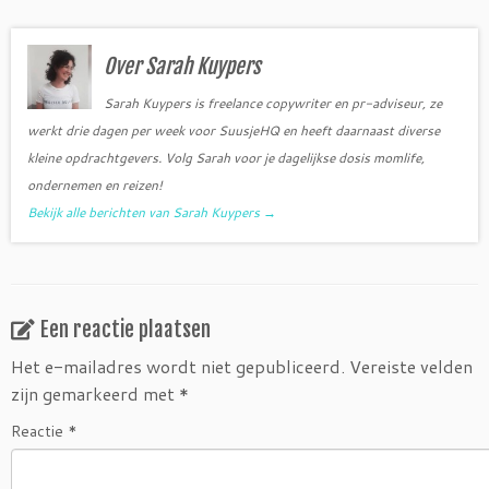
e
t
b
t
o
e
o
r
Over Sarah Kuypers
k
Sarah Kuypers is freelance copywriter en pr-adviseur, ze
werkt drie dagen per week voor SuusjeHQ en heeft daarnaast diverse
kleine opdrachtgevers. Volg Sarah voor je dagelijkse dosis momlife,
ondernemen en reizen!
Bekijk alle berichten van Sarah Kuypers
→
Een reactie plaatsen
Het e-mailadres wordt niet gepubliceerd.
Vereiste velden
zijn gemarkeerd met
*
Reactie
*