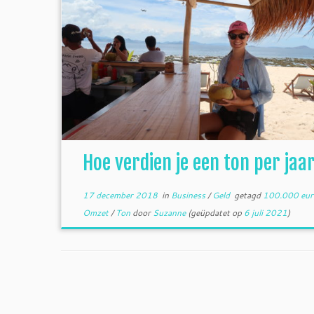
Hoe verdien je een ton per jaa
17 december 2018
in
Business
/
Geld
getagd
100.000 eu
Omzet
/
Ton
door
Suzanne
(geüpdatet op
6 juli 2021
)