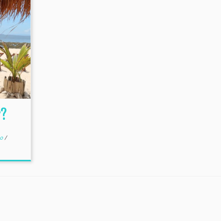
r?
ro
/