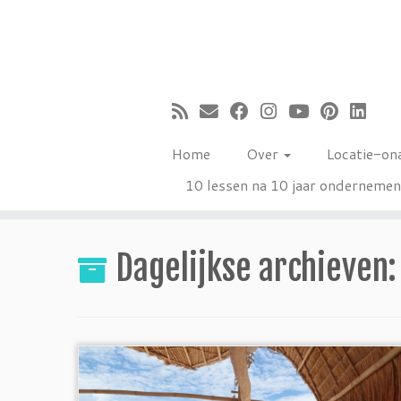
Ga
naar
inhoud
Home
Over
Locatie-on
10 lessen na 10 jaar onderneme
Dagelijkse archieven