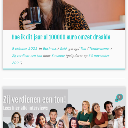
Hoe ik dit jaar al 100000 euro omzet draaide
5 oktober 2021
in
Business
/
Geld
getagd
Ton
/
Tondernemer
/
Zij verdient een ton
door
Suzanne
(geüpdatet op
30 november
2021
)
2