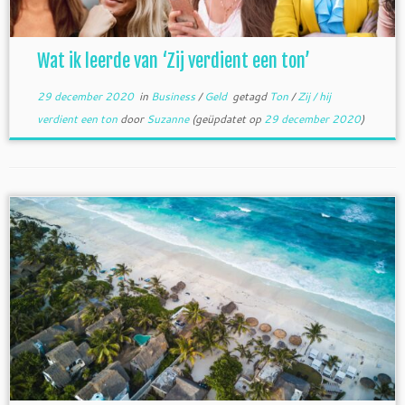
Wat ik leerde van ‘Zij verdient een ton’
29 december 2020
in
Business
/
Geld
getagd
Ton
/
Zij / hij
verdient een ton
door
Suzanne
(geüpdatet op
29 december 2020
)