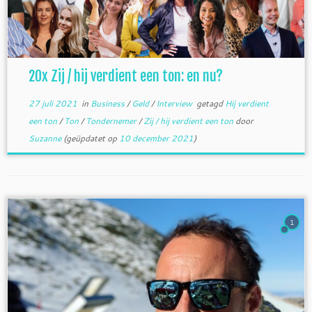
20x Zij / hij verdient een ton: en nu?
27 juli 2021
in
Business
/
Geld
/
Interview
getagd
Hij verdient
een ton
/
Ton
/
Tondernemer
/
Zij / hij verdient een ton
door
Suzanne
(geüpdatet op
10 december 2021
)
1