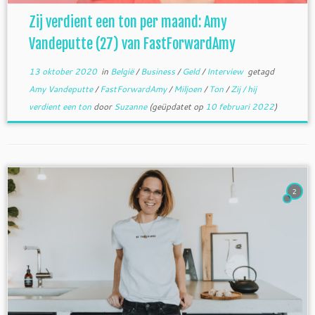
Zij verdient een ton per maand: Amy
Vandeputte (27) van FastForwardAmy
13 oktober 2020
in
België
/
Business
/
Geld
/
Interview
getagd
Amy Vandeputte
/
FastForwardAmy
/
Miljoen
/
Ton
/
Zij / hij
verdient een ton
door
Suzanne
(geüpdatet op
10 februari 2022
)
2