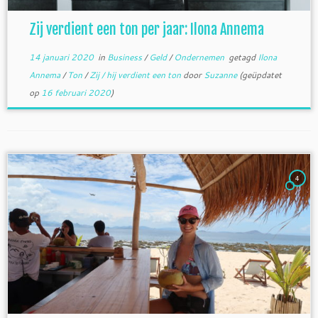
Zij verdient een ton per jaar: Ilona Annema
14 januari 2020
in
Business
/
Geld
/
Ondernemen
getagd
Ilona
Annema
/
Ton
/
Zij / hij verdient een ton
door
Suzanne
(geüpdatet
op
16 februari 2020
)
4