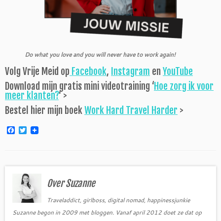
Do what you love and you will never have to work again!
Volg Vrije Meid op
Facebook
,
Instagram
en
YouTube
Download mijn gratis mini videotraining ‘
Hoe zorg ik voor
meer klanten?
‘ >
Bestel hier mijn boek
Work Hard Travel Harder
>
F
T
a
w
c
i
e
t
b
t
o
e
o
r
Over Suzanne
k
Traveladdict, girlboss, digital nomad, happinessjunkie
Suzanne begon in 2009 met bloggen. Vanaf april 2012 doet ze dat op