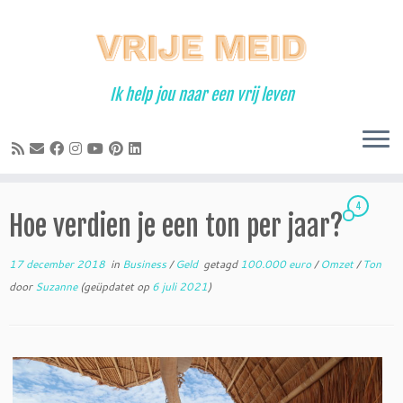
Ga
naar
inhoud
Ik help jou naar een vrij leven
4
Hoe verdien je een ton per jaar?
17 december 2018
in
Business
/
Geld
getagd
100.000 euro
/
Omzet
/
Ton
door
Suzanne
(geüpdatet op
6 juli 2021
)