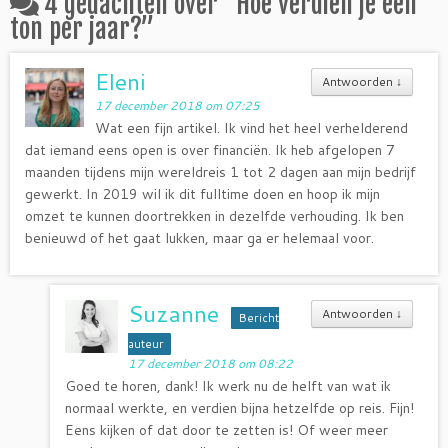
4 gedachten over “
Hoe verdien je een
ton per jaar?
”
Eleni
Antwoorden
↓
17 december 2018 om 07:25
Wat een fijn artikel. Ik vind het heel verhelderend
dat iemand eens open is over financiën. Ik heb afgelopen 7
maanden tijdens mijn wereldreis 1 tot 2 dagen aan mijn bedrijf
gewerkt. In 2019 wil ik dit fulltime doen en hoop ik mijn
omzet te kunnen doortrekken in dezelfde verhouding. Ik ben
benieuwd of het gaat lukken, maar ga er helemaal voor.
Suzanne
Antwoorden
↓
Bericht
auteur
17 december 2018 om 08:22
Goed te horen, dank! Ik werk nu de helft van wat ik
normaal werkte, en verdien bijna hetzelfde op reis. Fijn!
Eens kijken of dat door te zetten is! Of weer meer