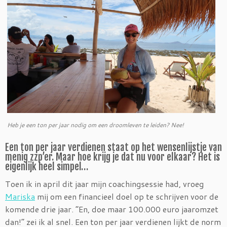
Heb je een ton per jaar nodig om een droomleven te leiden? Nee!
Een ton per jaar verdienen staat op het wensenlijstje van
menig zzp’er. Maar hoe krijg je dat nu voor elkaar? Het is
eigenlijk heel simpel…
Toen ik in april dit jaar mijn coachingsessie had, vroeg
Mariska
mij om een financieel doel op te schrijven voor de
komende drie jaar. “En, doe maar 100.000 euro jaaromzet
dan!” zei ik al snel. Een ton per jaar verdienen lijkt de norm