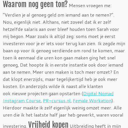
Waarom nog geen ton?
Mensen vroegen me:
“Verdien je al genoeg geld om iemand aan te nemen?”.
Nou, eigenlijk niet. Althans, niet zoveel dat ik er zelf
hetzelfde salaris aan over bleef houden toen Sarah voor
mij begon. Maar zoals ik altijd zeg: soms moet je eerst
investeren voor je er iets voor terug kan zien. Ik zegde mijn
baan op voor ik genoeg verdiende om rond te komen, maar
toen ik eenmaal die uren kon gaan maken ging het snel
genoeg, Dat hoopte ik in eerste instantie ook door iemand
aan te nemen. Meer uren maken is toch meer omzet? En
dat klopt enerzijds, maar tegelijkertijd heb je ook meer
kosten. En anderzijds wilde ik naast alle klanten
ook nieuwe projecten gaan opstarten (
Digital Nomad
Instagram Course
,
PR-cursus.nl
,
Female Workation
).
Hierdoor maakte ik zelf eigenlijk weinig omzet meer. Alle
uren die ik het laatste half jaar heb gewerkt, waren vooral
Vrijheid kopen
investering.
Uitbreiding heeft in mijn