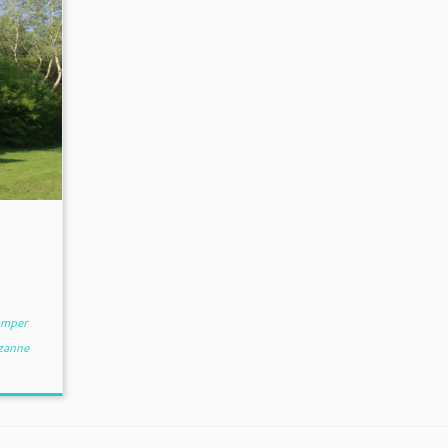
mper
zanne