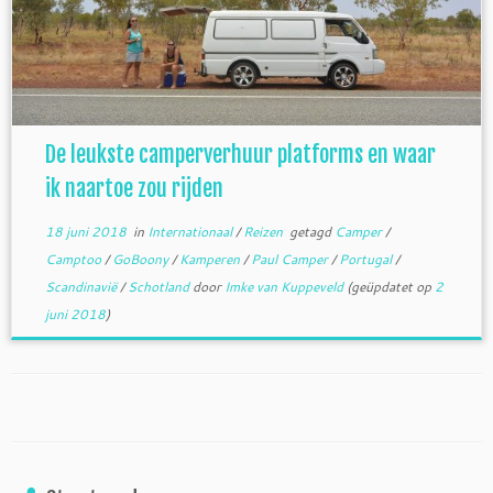
De leukste camperverhuur platforms en waar
ik naartoe zou rijden
18 juni 2018
in
Internationaal
/
Reizen
getagd
Camper
/
Camptoo
/
GoBoony
/
Kamperen
/
Paul Camper
/
Portugal
/
Scandinavië
/
Schotland
door
Imke van Kuppeveld
(geüpdatet op
2
juni 2018
)