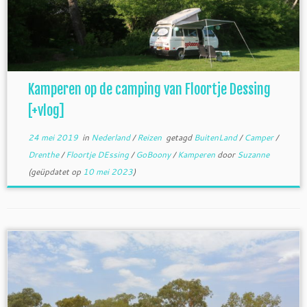
Kamperen op de camping van Floortje Dessing
[+vlog]
24 mei 2019
in
Nederland
/
Reizen
getagd
BuitenLand
/
Camper
/
Drenthe
/
Floortje DEssing
/
GoBoony
/
Kamperen
door
Suzanne
(geüpdatet op
10 mei 2023
)