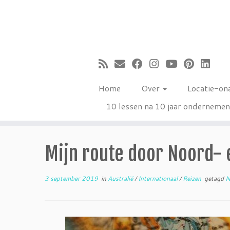
Ga
naar
inhoud
Home
Over
Locatie-on
10 lessen na 10 jaar onderneme
Mijn route door Noord- 
3 september 2019
in
Australië
/
Internationaal
/
Reizen
getagd
N