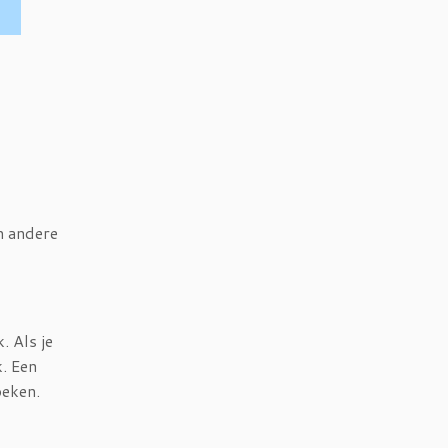
n andere
. Als je
k. Een
oeken.