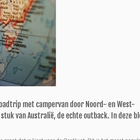
roadtrip met campervan door Noord- en West-
 stuk van Australië, de echte outback. In deze b
ans groot dat je kiest voor de Oostkust. Dit is het meest popul