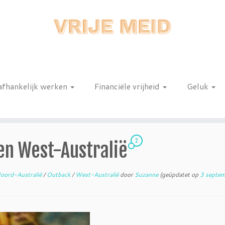
afhankelijk werken
Financiële vrijheid
Geluk
n
2
en West-Australië
oord-Australië
/
Outback
/
West-Australië
door
Suzanne
(geüpdatet op
3 septe