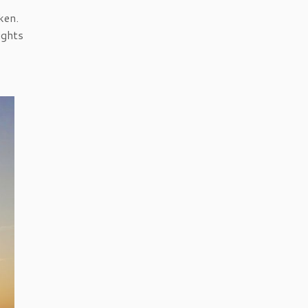
ken.
ights