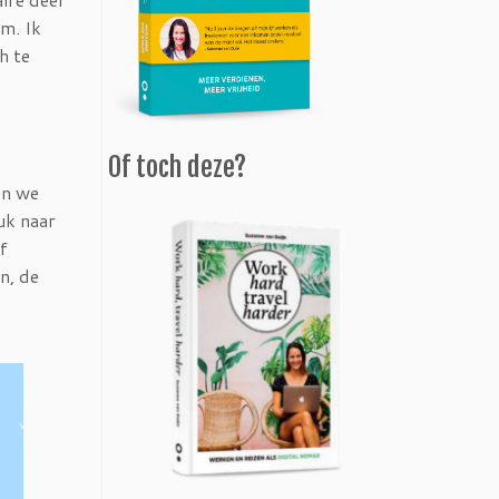
m. Ik
h te
Of toch deze?
en we
uk naar
f
n, de