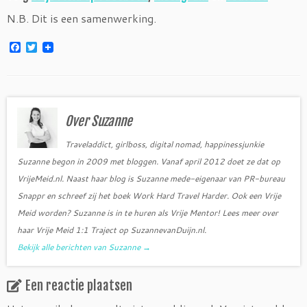
N.B. Dit is een samenwerking.
F
T
a
w
c
i
e
t
b
t
o
e
o
r
Over Suzanne
k
Traveladdict, girlboss, digital nomad, happinessjunkie
Suzanne begon in 2009 met bloggen. Vanaf april 2012 doet ze dat op
VrijeMeid.nl. Naast haar blog is Suzanne mede-eigenaar van PR-bureau
Snappr en schreef zij het boek Work Hard Travel Harder. Ook een Vrije
Meid worden? Suzanne is in te huren als Vrije Mentor! Lees meer over
haar Vrije Meid 1:1 Traject op SuzannevanDuijn.nl.
Bekijk alle berichten van Suzanne
→
Een reactie plaatsen